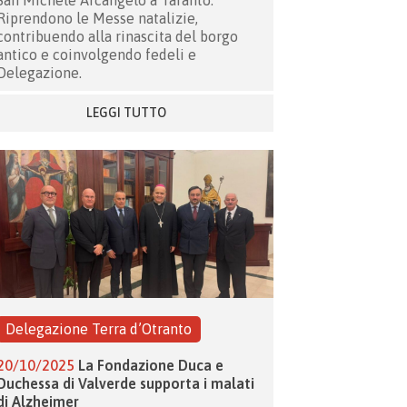
San Michele Arcangelo a Taranto.
Riprendono le Messe natalizie,
contribuendo alla rinascita del borgo
antico e coinvolgendo fedeli e
Delegazione.
LEGGI TUTTO
Delegazione Terra d’Otranto
20/10/2025
La Fondazione Duca e
Duchessa di Valverde supporta i malati
di Alzheimer