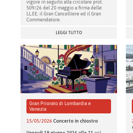
vigore in seguito alla circolare prot.
509/26 del 20 maggio a firma delle
LL.EE. il Gran Cancelliere ed il Gran
Commendatore.
LEGGI TUTTO
Gran Priorato di Lombardia e
Venezia
15/05/2026
Concerto in chiostro
Venerdì 19 giugno 2026 alle 21
nel