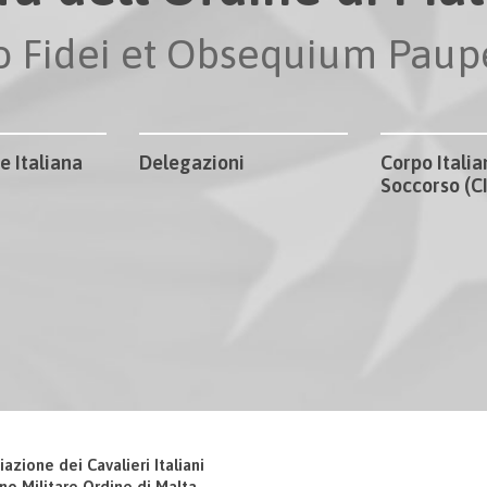
io Fidei et Obsequium Pau
e Italiana
Delegazioni
Corpo Italia
Soccorso (
iazione dei Cavalieri Italiani
no Militare Ordine di Malta