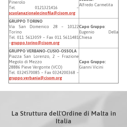
Pinerolo
Alfredo Carmelita
Tel. 0121321416 –
scuolanazionalecinofila@cisom.org
GRUPPO TORINO
Via San Domenico 28 – 10122
Capo Gruppo
:
Torino
Eugenio Della
Tel. 011 5613059 – Fax 011 5611481
Chiesa
–
gruppo.torino@cisom.org
GRUPPO VERBANO-CUSIO-OSSOLA
Piazza San Lorenzo, 2 – Frazione
Megolo di Mezzo
Capo Gruppo:
28886 Pieve Vergonte (VCO)
Gianni Vicini
Tel. 0324570085 – Fax 0324200368 –
gruppo.verbania@cisom.org
La Struttura dell'Ordine di Malta in
Italia