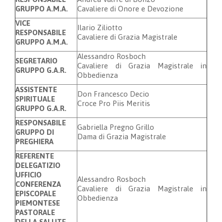
GRUPPO A.M.A.
Cavaliere di Onore e Devozione
VICE
Ilario Ziliotto
RESPONSABILE
Cavaliere di Grazia Magistrale
GRUPPO A.M.A.
Alessandro Rosboch
SEGRETARIO
Cavaliere di Grazia Magistrale in
GRUPPO G.A.R.
Obbedienza
ASSISTENTE
Don Francesco Decio
SPIRITUALE
Croce Pro Piis Meritis
GRUPPO G.A.R.
RESPONSABILE
Gabriella Pregno Grillo
GRUPPO DI
Dama di Grazia Magistrale
PREGHIERA
REFERENTE
DELEGATIZIO
UFFICIO
Alessandro Rosboch
CONFERENZA
Cavaliere di Grazia Magistrale in
EPISCOPALE
Obbedienza
PIEMONTESE
PASTORALE
DELLA SALUTE