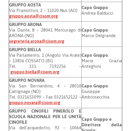
GRUPPO AOSTA
Capo Gruppo
:
Via Pramotton, 2 – 11020 Nus (AO)
Andrea Balducci
gruppo.aosta@cisom.org
GRUPPO ARONA
Via Dante, 8 – 28041 Mercurago di
Capo Gruppo
:
ARONA (NO)
Marco Delgrande
segreteria.arona@cisom.org
GRUPPO BIELLA
Via Parlamento, 1 (Angolo Via Arale)
Capo Gruppo
:
– 13836 COSSATO (BI)
Maria Grazia
Tel. 331 7192256 –
Anteghini
gruppo.biella@cisom.org
GRUPPO NOVARA
Via San Bernardino, 4 – 28010
Capo Gruppo
:
Caltignaga (NO)
Giuseppe
Tel. 0321653099 – Fax 0321652122 –
Ambrosecchia
gruppo.novara@cisom.org
GRUPPO CINOFILI PINEROLO E
SCUOLA NAZIONALE PER LE UNITÀ
Capo Gruppo e
CINOFILE
Direttore della
Via dell’acquedotto, 92 – 10064
Scuola: