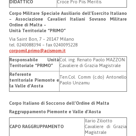
DIDATTICO
Croce Pro Piis Meritis
Corpo Militare Speciale Ausiliario dell’Esercito Italiano
– Associazione Cavalieri Italiani Sovrano Militare
Ordine di Malta –
Unità Territoriale “PRIMO”
Via Saint Bon, 7 – 20147 Milano
tel. 0240088394 – fax 0240095228
corpomil.primo@acismom.it
Responsabile Unità
Col. ing. Renato Paolo MAZZON
Territoriale “PRIMO”
Cavaliere di Grazia Magistrale
Referente
Ten.Col. Comm (c.do) Antonello
territoriale
Piemonte e
Paolo Unzamu
la Valle d’Aosta
Corpo Italiano di Soccorso dell’Ordine di Malta
Raggruppamento Piemonte e Valle d’Aosta
Ilario Ziliotto
CAPO RAGGRUPPAMENTO
Cavaliere di Grazia
Magistrale