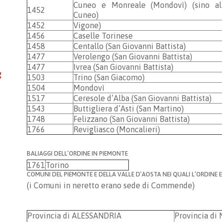
Cuneo e Monreale (Mondovì) (sino al
1452
Cuneo)
1452
Vigone)
1456
Caselle Torinese
1458
Centallo (San Giovanni Battista)
1477
Verolengo (San Giovanni Battista)
1477
Ivrea (San Giovanni Battista)
g
1503
Trino (San Giacomo)
1504
Mondovì
1517
Ceresole d’Alba (San Giovanni Battista)
1543
Buttigliera d’Asti (San Martino)
1748
Felizzano (San Giovanni Battista)
1766
Revigliasco (Moncalieri)
BALIAGGI DELL’ORDINE IN PIEMONTE
1761
Torino
COMUNI DEL PIEMONTE E DELLA VALLE D’AOSTA NEI QUALI L’ORDINE 
(i Comuni in neretto erano sede di Commende)
Provincia di ALESSANDRIA
Provincia di