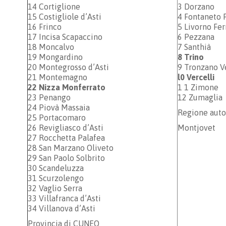
14 Cortiglione
3 Dorzano
15 Costigliole d’Asti
4 Fontaneto 
16 Frinco
5 Livorno Fer
17 Incisa Scapaccino
6 Pezzana
18 Moncalvo
7 Santhià
19 Mongardino
8 Trino
20 Montegrosso d’Asti
9 Tronzano V
21 Montemagno
l0 Vercelli
22 Nizza Monferrato
1 1 Zimone
23 Penango
12 Zumaglia
24 Piovà Massaia
Regione auto
25 Portacomaro
26 Revigliasco d’Asti
Montjovet
27 Rocchetta Palafea
28 San Marzano Oliveto
29 San Paolo Solbrito
30 Scandeluzza
31 Scurzolengo
32 Vaglio Serra
33 Villafranca d’Asti
34 Villanova d’Asti
Provincia di CUNEO