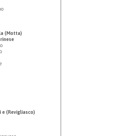
no
la (Motta)
orinese
co
o
e
i e (Revigliasco)