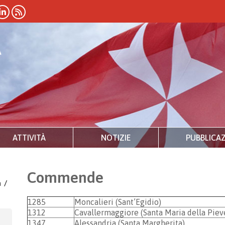
ATTIVITÀ
NOTIZIE
PUBBLICAZ
Commende
a
/
1285
Moncalieri (Sant’Egidio)
1312
Cavallermaggiore (Santa Maria della Piev
1347
Alessandria (Santa Margherita)