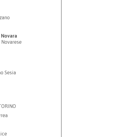
zano
o Novara
o Novarese
o Sesia
 TORINO
vrea
lice