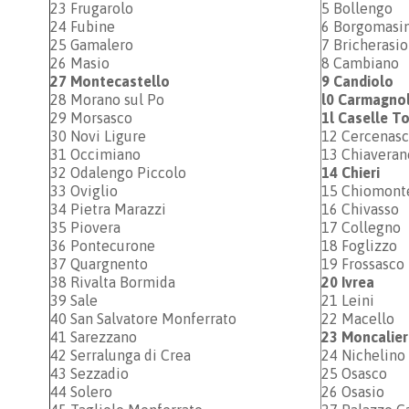
23 Frugarolo
5 Bollengo
24 Fubine
6 Borgomasi
25 Gamalero
7 Bricherasio
26 Masio
8 Cambiano
27 Montecastello
9 Candiolo
28 Morano sul Po
l0 Carmagno
29 Morsasco
1l Caselle T
30 Novi Ligure
12 Cercenas
31 Occimiano
13 Chiaveran
32 Odalengo Piccolo
14 Chieri
33 Oviglio
15 Chiomont
34 Pietra Marazzi
16 Chivasso
35 Piovera
17 Collegno
36 Pontecurone
18 Foglizzo
37 Quargnento
19 Frossasco
38 Rivalta Bormida
20 Ivrea
39 Sale
21 Leini
40 San Salvatore Monferrato
22 Macello
41 Sarezzano
23 Moncalier
42 Serralunga di Crea
24 Nichelino
43 Sezzadio
25 Osasco
44 Solero
26 Osasio