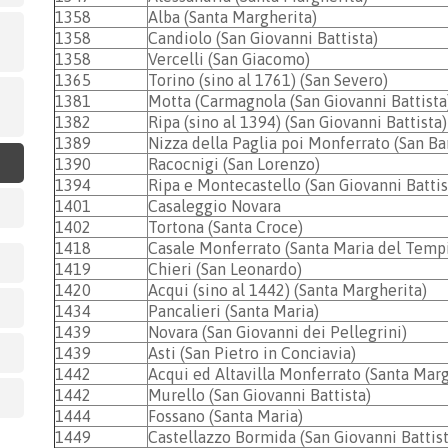
1358
Alba (Santa Margherita)
1358
Candiolo (San Giovanni Battista)
1358
Vercelli (San Giacomo)
1365
Torino (sino al 1761) (San Severo)
1381
Motta (Carmagnola (San Giovanni Battista
1382
Ripa (sino al 1394) (San Giovanni Battista)
1389
Nizza della Paglia poi Monferrato (San B
1390
Racocnigi (San Lorenzo)
1394
Ripa e Montecastello (San Giovanni Battis
1401
Casaleggio Novara
1402
Tortona (Santa Croce)
1418
Casale Monferrato (Santa Maria del Temp
1419
Chieri (San Leonardo)
1420
Acqui (sino al 1442) (Santa Margherita)
1434
Pancalieri (Santa Maria)
1439
Novara (San Giovanni dei Pellegrini)
1439
Asti (San Pietro in Conciavia)
1442
Acqui ed Altavilla Monferrato (Santa Marg
1442
Murello (San Giovanni Battista)
1444
Fossano (Santa Maria)
1449
Castellazzo Bormida (San Giovanni Battist