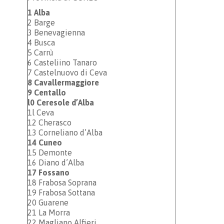
1 Alba
2 Barge
3 Benevagienna
4 Busca
5 Carrù
6 Casteliino Tanaro
7 Castelnuovo di Ceva
8 Cavallermaggiore
9 Centallo
l0 Ceresole d’Alba
1l Ceva
12 Cherasco
13 Corneliano d’Alba
14 Cuneo
15 Demonte
16 Diano d’Alba
17 Fossano
18 Frabosa Soprana
19 Frabosa Sottana
20 Guarene
21 La Morra
22 Magliano Alfieri