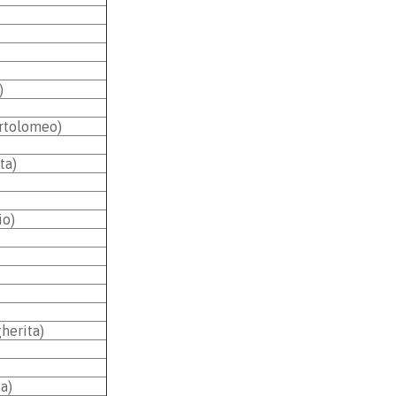
)
artolomeo)
ta)
io)
herita)
a)