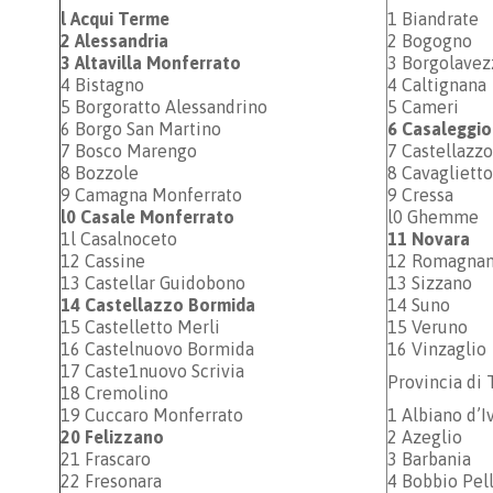
l Acqui Terme
1 Biandrate
2 Alessandria
2 Bogogno
3 Altavilla Monferrato
3 Borgolavez
4 Bistagno
4 Caltignana
5 Borgoratto Alessandrino
5 Cameri
6 Borgo San Martino
6 Casaleggi
7 Bosco Marengo
7 Castellazz
8 Bozzole
8 Cavaglietto
9 Camagna Monferrato
9 Cressa
l0 Casale Monferrato
l0 Ghemme
1l Casalnoceto
11 Novara
12 Cassine
12 Romagnan
13 Castellar Guidobono
13 Sizzano
14 Castellazzo Bormida
14 Suno
15 Castelletto Merli
15 Veruno
16 Castelnuovo Bormida
16 Vinzaglio
17 Caste1nuovo Scrivia
Provincia di
18 Cremolino
19 Cuccaro Monferrato
1 Albiano d’I
20 Felizzano
2 Azeglio
21 Frascaro
3 Barbania
22 Fresonara
4 Bobbio Pel