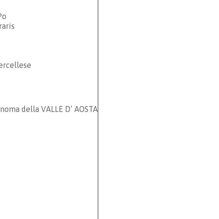
Po
raris
ercellese
noma della VALLE D’ AOSTA