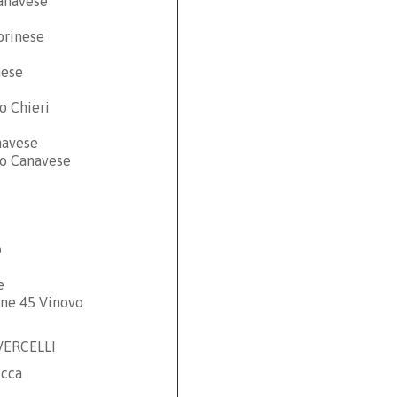
anavese
orinese
nese
o Chieri
navese
io Canavese
o
se
one 45 Vinovo
 VERCELLI
icca