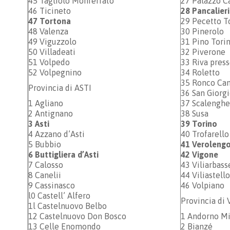
45 Tagliolo Monferrato
27 Palazzo C
46 Ticineto
28 Pancalieri
47 Tortona
29 Pecetto T
48 Valenza
30 Pinerolo
49 Viguzzolo
31 Pino Tori
50 Villadeati
32 Piverone
51 Volpedo
33 Riva press
52 Volpegnino
34 Roletto
35 Ronco Ca
Provincia di ASTI
36 San Giorg
1 Agliano
37 Scalenghe
2 Antignano
38 Susa
3 Asti
39 Torino
4 Azzano d’Asti
40 Trofarello
5 Bubbio
41 Veroleng
6 Buttigliera d’Asti
42 Vigone
7 Calosso
43 Viliarbas
8 Canelii
44 Viliastell
9 Cassinasco
46 Volpiano
l0 Castell’ Alfero
Provincia di
1l Castelnuovo Belbo
12 Castelnuovo Don Bosco
1 Andorno M
13 Celle Enomondo
2 Bianzé