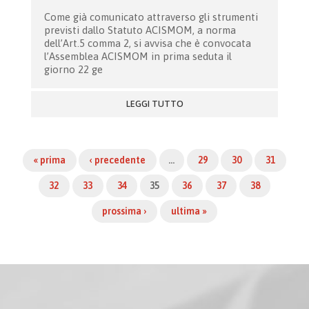
Come già comunicato attraverso gli strumenti
previsti dallo Statuto ACISMOM, a norma
dell’Art.5 comma 2, si avvisa che è convocata
l’Assemblea ACISMOM in prima seduta il
giorno 22 ge
LEGGI TUTTO
« prima
‹ precedente
…
29
30
31
32
33
34
35
36
37
38
prossima ›
ultima »