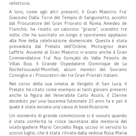
refettorio.
A loro, come agli altri presenti, il Gran Maestro Fra’
Giacomo Dalla Torre del Tempio di Sanguinetto, accolto
dal Procuratore del Gran Priorato di Roma, Amedeo de
Franchis, ha rivolto un caloroso “grazie”, scandito tre
volte, che ha suscitato un lungo e spontaneo applauso
alla fine della celebrazione domenicale. Questa è stata
presieduta dal Prelato dell’Ordine, Monsignor Jean
Laffitte. Assieme al Gran Maestro vi erano anche il Gran
Commendatore Fra’ Ruy Gonçalo do Valle Peixoto de
Villas Boa, il Grande Ospedaliere Dominique de La
Rochefoucauld-Montbel, alcuni membri del Sovrano
Consiglio e i Procuratori dei tre Gran Priorati italiani.
Nel corso della sua omelia al Vangelo di San Luca, il
Prelato ha citato come esempio ai tanti giovani presenti
anche la figura del Venerabile Carlo Acutis, il 15enne
deceduto per una leucemia fulminate 15 anni fa e per il
quale è stata avviata una causa di beatificazione.
Un momento di grande commozione si è vissuto quando
è stata conferita la croce lauretana alla memoria del
vicebrigadiere Mario Cerciello Rega, ucciso in servizio lo
scorso luglio, che è stata ritirata dalla vedova Rosa Maria