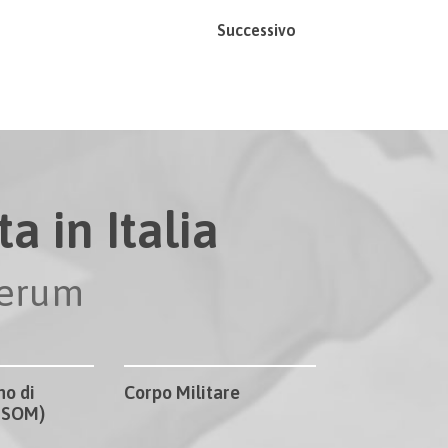
Successivo
a in Italia
perum
no di
Corpo Militare
CISOM)