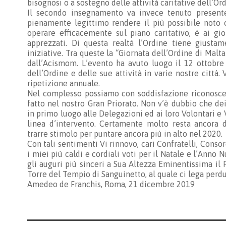
bisognosi o a sostegno delle attività caritative dell’Ord
Il secondo insegnamento va invece tenuto presente
pienamente legittimo rendere il più possibile noto c
operare efficacemente sul piano caritativo, è ai gio
apprezzati. Di questa realtà l’Ordine tiene giust
iniziative. Tra queste la “Giornata dell’Ordine di Malta”
dall’Acismom. L’evento ha avuto luogo il 12 ottobre
dell’Ordine e delle sue attività in varie nostre città.
ripetizione annuale.
Nel complesso possiamo con soddisfazione riconosce
fatto nel nostro Gran Priorato. Non v’è dubbio che de
in primo luogo alle Delegazioni ed ai loro Volontari e
linea d’intervento. Certamente molto resta ancora d
trarre stimolo per puntare ancora più in alto nel 2020.
Con tali sentimenti Vi rinnovo, cari Confratelli, Conso
i miei più caldi e cordiali voti per il Natale e l’Anno
gli auguri più sinceri a Sua Altezza Eminentissima il
Torre del Tempio di Sanguinetto, al quale ci lega per
Amedeo de Franchis, Roma, 21 dicembre 2019