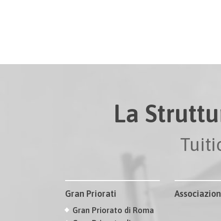
La Struttu
Tuit
Gran Priorati
Associazion
Gran Priorato di Roma