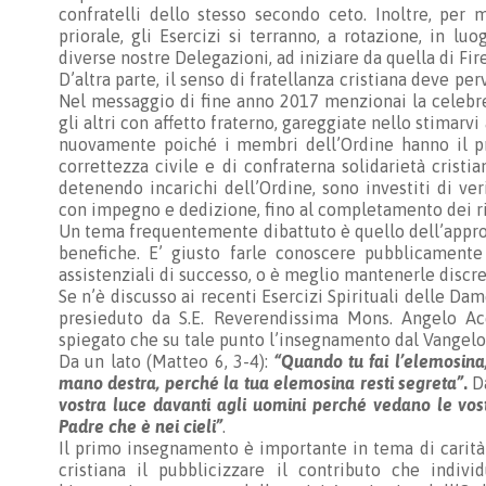
confratelli dello stesso secondo ceto. Inoltre, pe
priorale, gli Esercizi si terranno, a rotazione, in lu
diverse nostre Delegazioni, ad iniziare da quella di Fi
D’altra parte, il senso di fratellanza cristiana deve per
Nel messaggio di fine anno 2017 menzionai la celebre
gli altri con affetto fraterno, gareggiate nello stimarvi
nuovamente poiché i membri dell’Ordine hanno il pr
correttezza civile e di confraterna solidarietà cristi
detenendo incarichi dell’Ordine, sono investiti di ver
con impegno e dedizione, fino al completamento dei ri
Un tema frequentemente dibattuto è quello dell’approc
benefiche. E’ giusto farle conoscere pubblicament
assistenziali di successo, o è meglio mantenerle disc
Se n’è discusso ai recenti Esercizi Spirituali delle Dam
presieduto da S.E. Reverendissima Mons. Angelo Acer
spiegato che su tale punto l’insegnamento dal Vangelo
Da un lato (Matteo 6, 3-4):
“Quando tu fai l’elemosina,
mano destra, perché la tua elemosina resti segreta”
.
Da
vostra luce davanti agli uomini perché vedano le vos
Padre che è nei cieli”
.
Il primo insegnamento è importante in tema di carità 
cristiana il pubblicizzare il contributo che indiv