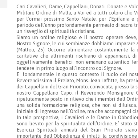
Cari Cavalieri, Dame, Cappellani, Donati, Donate e Vol
Militare Ordine di Malta, a Voi ed a tutti coloro che Vi
per l’ormai prossimo Santo Natale, per l’Epifania e 
periodo dell’anno profondamente permeato di sacra tra
un risveglio di spiritualità cristiana.
Siamo un ordine religioso e il nostro operare deve, 
Nostro Signore, le cui sembianze dobbiamo imparare a r
(Matteo, 25). Occorre alimentare costantemente la d
caritative che altrimenti rischiano di appannarsi, di
oggettivamente benefici, non emanano autentico ferv
tendere in primo luogo all’incontro col Signore.
E’ fondamentale in questo contesto il ruolo dei nost
Reverendissima il Prelato, Mons. Jean Laffitte, ha pres
dei Cappellani del Gran Priorato, convocata, presso la 
nostro Cappellano Capo, il Reverendo Monsignore G
ripetutamente posto in rilievo che i membri dell’Ordin
una solida formazione religiosa, che non si diluisca
iniziale di ingresso nell’Ordine, ma che accompagni c
In tale prospettiva, i Cavalieri e le Dame in Obbedie
Sono lievito per la spiritualità dell’Ordine. E’ stato s
Esercizi Spirituali annuali del Gran Priorato sian
importante dell’Obbedienza è infatti la condivision