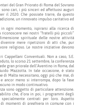
ontari del Gran Priorato di Roma del Sovrano
 sono cari, i più sinceri ed affettuosi auguri
per il 2020. Che possiate trarre, da questo
dizione, un rinnovato impulso caritativo ed
in ogni momento, ispirarsi alla ricerca di
iconoscere nei nostri “fratelli più piccoli”
imensione spirituale delle nostre attività
 divenire mere ripetizioni di atti che, pur
ore religioso. Le nostre iniziative devono
ri Cappellani Conventuali. Non a caso, S.E.
ieduto, lo scorso 21 settembre, la conferenza
sede gran priorale dell’Aventino in Roma, dal
uido Mazzotta. In tale occasione, è stato
e di Malta necessitano, oggi più che mai, di
, e ancor meno si interrompa, dopo la fase
iascuno in modo continuativo.
nza sono oggetto di particolare attenzione.
tabilito che, d’ora in poi, i programmi degli
o specialmente centrati per loro. Aspetto
e di momenti di preghiera in comune con i