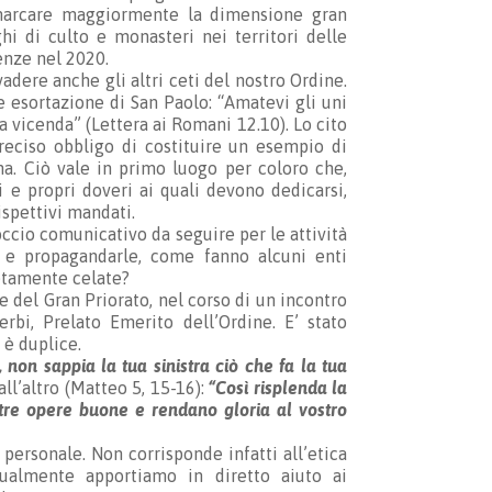
r marcare maggiormente la dimensione gran
oghi di culto e monasteri nei territori delle
renze nel 2020.
vadere anche gli altri ceti del nostro Ordine.
 esortazione di San Paolo: “Amatevi gli uni
 a vicenda” (Lettera ai Romani 12.10). Lo cito
eciso obbligo di costituire un esempio di
ana. Ciò vale in primo luogo per coloro che,
i e propri doveri ai quali devono dedicarsi,
spettivi mandati.
cio comunicativo da seguire per le attività
e e propagandarle, come fanno alcuni enti
retamente celate?
e del Gran Priorato, nel corso di un incontro
bi, Prelato Emerito dell’Ordine. E’ stato
 è duplice.
 non sappia la tua sinistra ciò che fa la tua
ll’altro (Matteo 5, 15-16):
“Così risplenda la
tre opere buone e rendano gloria al vostro
personale. Non corrisponde infatti all’etica
idualmente apportiamo in diretto aiuto ai