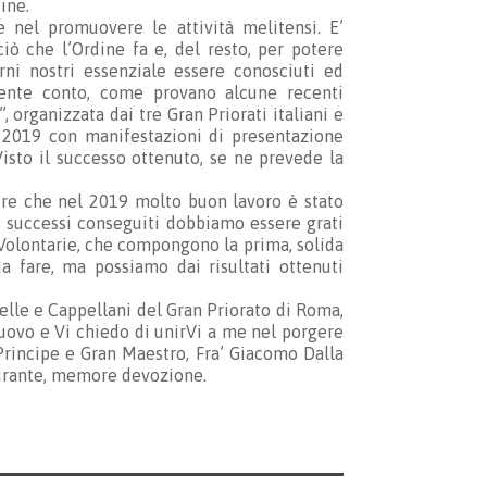
ine.
 nel promuovere le attività melitensi. E’
iò che l’Ordine fa e, del resto, per potere
rni nostri essenziale essere conosciuti ed
amente conto, come provano alcune recenti
, organizzata dai tre Gran Priorati italiani e
 2019 con manifestazioni di presentazione
 Visto il successo ottenuto, se ne prevede la
re che nel 2019 molto buon lavoro è stato
i successi conseguiti dobbiamo essere grati
 Volontarie, che compongono la prima, solida
a fare, ma possiamo dai risultati ottenuti
relle e Cappellani del Gran Priorato di Roma,
 Nuovo e Vi chiedo di unirVi a me nel porgere
 Principe e Gran Maestro, Fra’ Giacomo Dalla
durante, memore devozione.