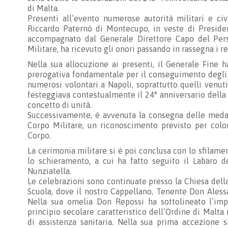
di Malta.
Presenti all’evento numerose autorità militari e civi
Riccardo Paternò di Montecupo, in veste di President
accompagnato dal Generale Direttore Capo del Per
Militare, ha ricevuto gli onori passando in rassegna i re
Nella sua allocuzione ai presenti, il Generale Fine 
prerogativa fondamentale per il conseguimento degli o
numerosi volontari a Napoli, soprattutto quelli venuti
festeggiava contestualmente il 24° anniversario della
concetto di unità.
Successivamente, è avvenuta la consegna delle medagl
Corpo Militare, un riconoscimento previsto per color
Corpo.
La cerimonia militare si è poi conclusa con lo sfilame
lo schieramento, a cui ha fatto seguito il Labaro de
Nunziatella.
Le celebrazioni sono continuate presso la Chiesa dell
Scuola, dove il nostro Cappellano, Tenente Don Aless
Nella sua omelia Don Repossi ha sottolineato l’impo
principio secolare caratteristico dell’Ordine di Malta
di assistenza sanitaria. Nella sua prima accezione s