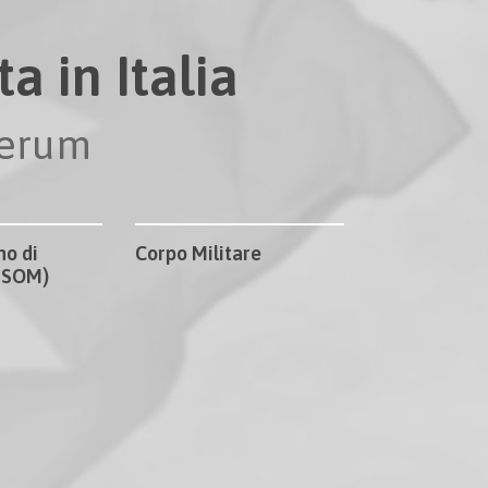
a in Italia
perum
no di
Corpo Militare
CISOM)