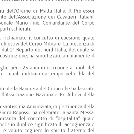
li dell’Ordine di Malta Italia. Il Professor
e dell’Associazione dei Cavalieri Italiani,
sonale Mario Fine, Comandante del Corpo
parti schierati.
ha richiamato il concetto di coesione quale
biettivi del Corpo Militare. La presenza di
 dal 1° Reparto del nord Italia, del quale si
 costituzione, ha sintetizzato ampiamente il
ie per i 25 anni di iscrizione ai ruoli del
o i quali militano da tempo nelle fila del
nto della Bandiera del Corpo che ha lasciato
ll’Associazione Nazionale Ex Allievi della
a Santissima Annunziata, di pertinenza della
andro Repossi, ha celebrato la Santa Messa.
rtanza del concetto di “ospitalità” quale
 nel suo duplice significato di accoglienza e
i è voluto cogliere lo spirito fraterno del