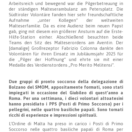
Arbeitsreich und bewegend war die Pilgerbetreuung in
der ständigen Malteserambulanz am Petersplatz. Die
Südtiroler Volontäre fanden hier sehr freundschaftliche
Aufnahme „unter Kollegen“ der weltweiten
Malteserfamilie. Da es eine Audienz beim neuen Papst
gab, ging mit diesem ein größerer Ansturm auf die Erste-
Hilfe-Station einher. Abschließend besuchten beide
Teams den Sitz des Malteserordens am Aventin. Der
[damalige] Großrezeptor Fabrizio Colonna dankte den
Volontären für ihren Einsatz im Jubiläumsjahr 2025 für
die „Pilger der Hoffnung“ und ehrte sie mit einer
Medaille des Verdienstordens „Pro Merito Melitensi“.
Due gruppi di pronto soccorso della delegazione di
Bolzano del SMOM, appositamente formati, sono stati
impiegati in occasione del Giubileo di quest’anno a
Roma. Per una settimana, i dieci volontari altoatesini
hanno presidiato i PPS (Posti di Primo Soccorso) per i
pellegrini, nelle quattro basiliche papali. Sono tornati
ricchi di esperienze e impressioni spirituali.
L’Ordine di Malta ha preso in carico i Posti di Primo
Soccorso nelle quattro basiliche papali di Roma per