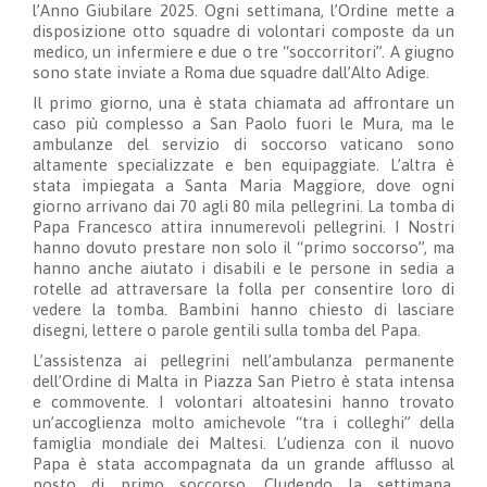
l’Anno Giubilare 2025. Ogni settimana, l’Ordine mette a
disposizione otto squadre di volontari composte da un
medico, un infermiere e due o tre “soccorritori”. A giugno
sono state inviate a Roma due squadre dall’Alto Adige.
Il primo giorno, una è stata chiamata ad affrontare un
caso più complesso a San Paolo fuori le Mura, ma le
ambulanze del servizio di soccorso vaticano sono
altamente specializzate e ben equipaggiate. L’altra è
stata impiegata a Santa Maria Maggiore, dove ogni
giorno arrivano dai 70 agli 80 mila pellegrini. La tomba di
Papa Francesco attira innumerevoli pellegrini. I Nostri
hanno dovuto prestare non solo il “primo soccorso”, ma
hanno anche aiutato i disabili e le persone in sedia a
rotelle ad attraversare la folla per consentire loro di
vedere la tomba. Bambini hanno chiesto di lasciare
disegni, lettere o parole gentili sulla tomba del Papa.
L’assistenza ai pellegrini nell’ambulanza permanente
dell’Ordine di Malta in Piazza San Pietro è stata intensa
e commovente. I volontari altoatesini hanno trovato
un’accoglienza molto amichevole “tra i colleghi” della
famiglia mondiale dei Maltesi. L’udienza con il nuovo
Papa è stata accompagnata da un grande afflusso al
posto di primo soccorso. Cludendo la settimana,