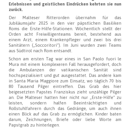
Erlebnissen und geistlichen Eindrücken kehrten sie nun
zurück.
Der Malteser Ritterorden übernahm für das
Jubiläumsjahr 2025 in den vier päpstlichen Basiliken
Roms die Erste-Hilfe-Stationen. Wöchentlich stellt der
Orden acht Freiwilligenteams bereit, bestehend aus
einem Arzt, einem Krankenpfleger und zwei bis drei
Sanitätern („Soccoritori“). Im Juni wurden zwei Teams
aus Südtirol nach Rom entsandt.
Schon am ersten Tag war eines in San Paolo fuori le
Mura mit einem komplexeren Fall herausgefordert, doch
die Ambulanzen der vatikanischen Sanität sind
hochspezialisiert und gut ausgestattet. Das andere kam
in Santa Maria Maggiore zum Einsatz, wo täglich 70 bis
80 Tausend Pilger eintreffen. Das Grab des hier
beigesetzten Papstes Franziskus zieht unzählige Pilger
an. Die Malteser hatten hier nicht nur „Erste-Hilfe“ zu
leisten, sondern halfen Beeinträchtigten und
Rollstuhlfahrern durch das Gedränge, um auch ihnen
einen Blick auf das Grab zu ermöglichen. Kinder baten
darum, Zeichnungen, Briefe oder liebe Worte am
Papstgrab zu hinterlegen.