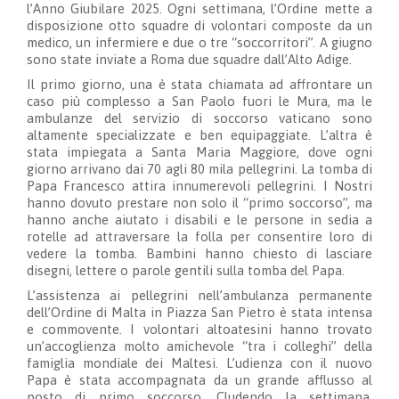
l’Anno Giubilare 2025. Ogni settimana, l’Ordine mette a
disposizione otto squadre di volontari composte da un
medico, un infermiere e due o tre “soccorritori”. A giugno
sono state inviate a Roma due squadre dall’Alto Adige.
Il primo giorno, una è stata chiamata ad affrontare un
caso più complesso a San Paolo fuori le Mura, ma le
ambulanze del servizio di soccorso vaticano sono
altamente specializzate e ben equipaggiate. L’altra è
stata impiegata a Santa Maria Maggiore, dove ogni
giorno arrivano dai 70 agli 80 mila pellegrini. La tomba di
Papa Francesco attira innumerevoli pellegrini. I Nostri
hanno dovuto prestare non solo il “primo soccorso”, ma
hanno anche aiutato i disabili e le persone in sedia a
rotelle ad attraversare la folla per consentire loro di
vedere la tomba. Bambini hanno chiesto di lasciare
disegni, lettere o parole gentili sulla tomba del Papa.
L’assistenza ai pellegrini nell’ambulanza permanente
dell’Ordine di Malta in Piazza San Pietro è stata intensa
e commovente. I volontari altoatesini hanno trovato
un’accoglienza molto amichevole “tra i colleghi” della
famiglia mondiale dei Maltesi. L’udienza con il nuovo
Papa è stata accompagnata da un grande afflusso al
posto di primo soccorso. Cludendo la settimana,