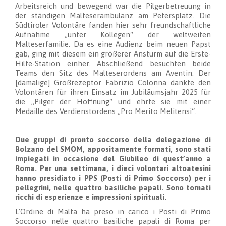
Arbeitsreich und bewegend war die Pilgerbetreuung in
der ständigen Malteserambulanz am Petersplatz. Die
Südtiroler Volontäre fanden hier sehr freundschaftliche
Aufnahme „unter Kollegen“ der weltweiten
Malteserfamilie. Da es eine Audienz beim neuen Papst
gab, ging mit diesem ein größerer Ansturm auf die Erste-
Hilfe-Station einher. Abschließend besuchten beide
Teams den Sitz des Malteserordens am Aventin. Der
[damalige] Großrezeptor Fabrizio Colonna dankte den
Volontären für ihren Einsatz im Jubiläumsjahr 2025 für
die „Pilger der Hoffnung“ und ehrte sie mit einer
Medaille des Verdienstordens „Pro Merito Melitensi“.
Due gruppi di pronto soccorso della delegazione di
Bolzano del SMOM, appositamente formati, sono stati
impiegati in occasione del Giubileo di quest’anno a
Roma. Per una settimana, i dieci volontari altoatesini
hanno presidiato i PPS (Posti di Primo Soccorso) per i
pellegrini, nelle quattro basiliche papali. Sono tornati
ricchi di esperienze e impressioni spirituali.
L’Ordine di Malta ha preso in carico i Posti di Primo
Soccorso nelle quattro basiliche papali di Roma per