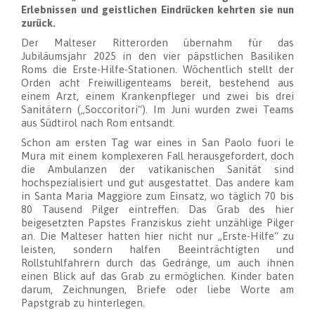
Erlebnissen und geistlichen Eindrücken kehrten sie nun
zurück.
Der Malteser Ritterorden übernahm für das
Jubiläumsjahr 2025 in den vier päpstlichen Basiliken
Roms die Erste-Hilfe-Stationen. Wöchentlich stellt der
Orden acht Freiwilligenteams bereit, bestehend aus
einem Arzt, einem Krankenpfleger und zwei bis drei
Sanitätern („Soccoritori“). Im Juni wurden zwei Teams
aus Südtirol nach Rom entsandt.
Schon am ersten Tag war eines in San Paolo fuori le
Mura mit einem komplexeren Fall herausgefordert, doch
die Ambulanzen der vatikanischen Sanität sind
hochspezialisiert und gut ausgestattet. Das andere kam
in Santa Maria Maggiore zum Einsatz, wo täglich 70 bis
80 Tausend Pilger eintreffen. Das Grab des hier
beigesetzten Papstes Franziskus zieht unzählige Pilger
an. Die Malteser hatten hier nicht nur „Erste-Hilfe“ zu
leisten, sondern halfen Beeinträchtigten und
Rollstuhlfahrern durch das Gedränge, um auch ihnen
einen Blick auf das Grab zu ermöglichen. Kinder baten
darum, Zeichnungen, Briefe oder liebe Worte am
Papstgrab zu hinterlegen.