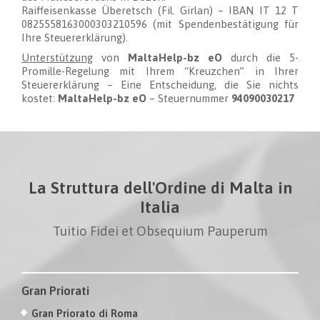
Raiffeisenkasse Überetsch (Fil. Girlan) – IBAN IT 12 T
0825558163000303210596 (mit Spendenbestätigung für
Ihre Steuererklärung).
Unterstützung
von
MaltaHelp-bz eO
durch die 5-
Promille-Regelung mit Ihrem “Kreuzchen” in Ihrer
Steuererklärung – Eine Entscheidung, die Sie nichts
kostet:
MaltaHelp-bz eO
– Steuernummer
94090030217
La Struttura dell'Ordine di Malta in
Italia
Tuitio Fidei et Obsequium Pauperum
Gran Priorati
Gran Priorato di Roma