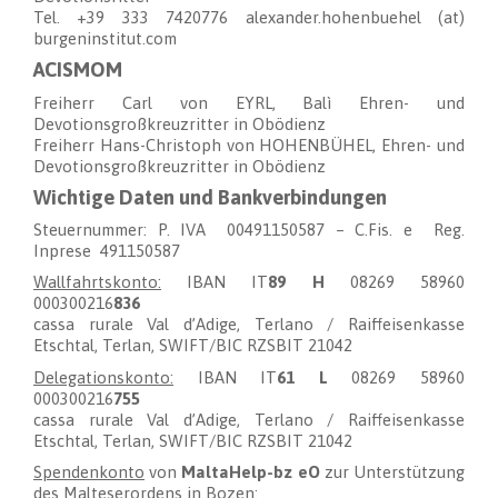
Tel. +39 333 7420776 alexander.hohenbuehel (at)
burgeninstitut.com
ACISMOM
Freiherr Carl von EYRL, Balì Ehren- und
Devotionsgroßkreuzritter in Obödienz
Freiherr Hans-Christoph von HOHENBÜHEL, Ehren- und
Devotionsgroßkreuzritter in Obödienz
Wichtige Daten und Bankverbindungen
Steuernummer: P. IVA 00491150587 – C.Fis. e Reg.
Inprese 491150587
Wallfahrtskonto:
IBAN IT
89 H
08269 58960
000300216
836
cassa rurale Val d’Adige, Terlano / Raiffeisenkasse
Etschtal, Terlan, SWIFT/BIC RZSBIT 21042
Delegationskonto:
IBAN IT
61 L
08269 58960
000300216
755
cassa rurale Val d’Adige, Terlano / Raiffeisenkasse
Etschtal, Terlan, SWIFT/BIC RZSBIT 21042
Spendenkonto
von
MaltaHelp-bz eO
zur Unterstützung
des Malteserordens in Bozen: