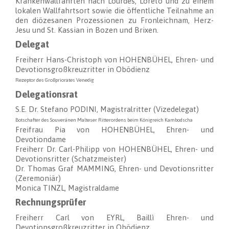
Krankenwallfahrten nach Lourdes, Loreto und zu einem
lokalen Wallfahrtsort sowie die öffentliche Teilnahme an
den diözesanen Prozessionen zu Fronleichnam, Herz-
Jesu und St. Kassian in Bozen und Brixen.
Delegat
Freiherr Hans-Christoph von HOHENBÜHEL, Ehren- und
Devotionsgroßkreuzritter in Obödienz
Rezeptor des Großpriorates Venedig
Delegationsrat
S.E. Dr. Stefano PODINI, Magistralritter (Vizedelegat)
Botschafter des Souveränen Malteser Ritterordens beim Königreich Kambodscha
Freifrau Pia von HOHENBÜHEL, Ehren- und
Devotiondame
Freiherr Dr. Carl-Philipp von HOHENBÜHEL, Ehren- und
Devotionsritter (Schatzmeister)
Dr. Thomas Graf MAMMING, Ehren- und Devotionsritter
(Zeremoniär)
Monica TINZL, Magistraldame
Rechnungsprüfer
Freiherr Carl von EYRL, Baillì Ehren- und
Devotionsgroßkreuzritter in Obödienz