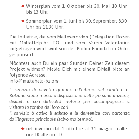
Winterplan vom 1. Oktober bis 30. Mai
: 10 Uhr
bis 13 Uhr.
Sommerplan vom 1. Juni bis 30. September
: 8:30
Uhr bis 11:30 Uhr.
Die Initiative, die vom Malteserorden (Delegation Bozen
mit MaltaHelp-bz E.O.) und vom Verein Volontarius
mitgetragen wird, wird von der Podini Foundation Onlus
gesponsort.
Möchtest auch Du ein paar Stunden Deiner Zeit diesem
Projekt widmen? Melde Dich mit einem E-Mail bitte an
folgende Adresse:
info@maltahelp-bz.org
Il servizio di navetta gratuito all’interno del cimitero di
Bolzano viene messo a disposizione delle persone anziane,
disabili o con difficoltà motorie per accompagnarli a
visitare le tombe dei loro cari.
Il servizio è attivo il
sabato e la domenica
con partenza
dall’ingresso principale (salvo maltempo).
nel inverno dal 1 ottobre al 31 maggio
: dalle
ore 10 alle ore 13