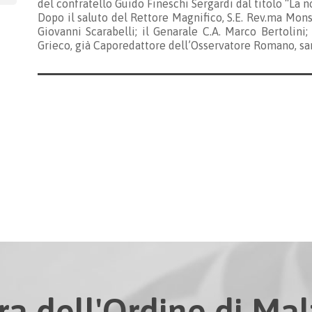
del confratello Guido Fineschi Sergardi dal titolo “La n
Dopo il saluto del Rettore Magnifico, S.E. Rev.ma Mons
Giovanni Scarabelli; il Genarale C.A. Marco Bertolini
Grieco, già Caporedattore dell’Osservatore Romano, sa
ra dell'Ordine di Malt