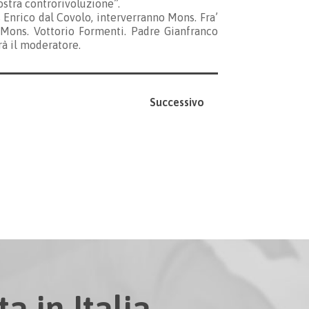
ostra controrivoluzione”.
 Enrico dal Covolo, interverranno Mons. Fra’
; Mons. Vottorio Formenti. Padre Gianfranco
rà il moderatore.
Successivo
a in Italia