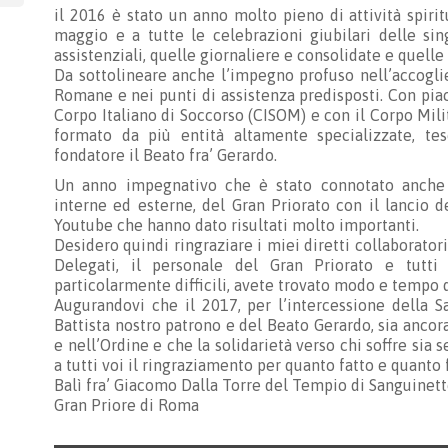
il 2016 è stato un anno molto pieno di attività spirit
maggio e a tutte le celebrazioni giubilari delle sing
assistenziali, quelle giornaliere e consolidate e quell
Da sottolineare anche l’impegno profuso nell’accoglie
Romane e nei punti di assistenza predisposti. Con pia
Corpo Italiano di Soccorso (CISOM) e con il Corpo Mili
formato da più entità altamente specializzate, te
fondatore il Beato fra’ Gerardo.
Un anno impegnativo che è stato connotato anche d
interne ed esterne, del Gran Priorato con il lancio 
Youtube che hanno dato risultati molto importanti.
Desidero quindi ringraziare i miei diretti collaboratori, 
Delegati, il personale del Gran Priorato e tutt
particolarmente difficili, avete trovato modo e tempo di
Augurandovi che il 2017, per l’intercessione della S
Battista nostro patrono e del Beato Gerardo, sia ancor
e nell’Ordine e che la solidarietà verso chi soffre sia 
a tutti voi il ringraziamento per quanto fatto e quanto 
Balì fra’ Giacomo Dalla Torre del Tempio di Sanguinet
Gran Priore di Roma