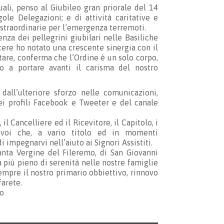
uali, penso al Giubileo gran priorale del 14
ole Delegazioni; e di attività caritative e
e straordinarie per l’emergenza terremoti.
nza dei pellegrini giubilari nelle Basiliche
cere ho notato una crescente sinergia con il
tare, conferma che l’Ordine è un solo corpo,
so a portare avanti il carisma del nostro
all’ulteriore sforzo nelle comunicazioni,
dei profili Facebook e Tweeter e del canale
il Cancelliere ed il Ricevitore, il Capitolo, i
i voi che, a vario titolo ed in momenti
 impegnarvi nell’aiuto ai Signori Assistiti.
anta Vergine del Fileremo, di San Giovanni
a più pieno di serenità nelle nostre famiglie
sempre il nostro primario obbiettivo, rinnovo
farete.
to