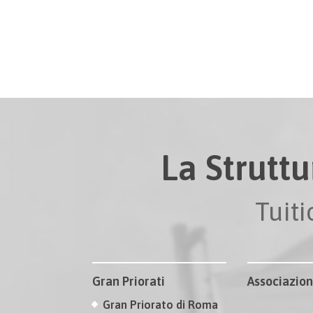
La Struttu
Tuit
Gran Priorati
Associazion
Gran Priorato di Roma