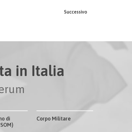
Successivo
a in Italia
perum
no di
Corpo Militare
CISOM)