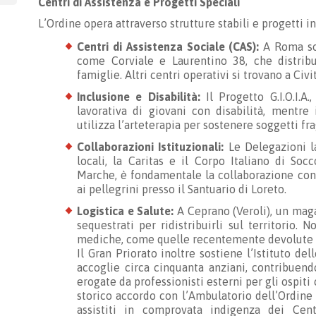
Centri di Assistenza e Progetti Speciali
L’Ordine opera attraverso strutture stabili e progetti in
Centri di Assistenza Sociale (CAS):
A Roma son
come Corviale e Laurentino 38, che distribu
famiglie. Altri centri operativi si trovano a Civi
Inclusione e Disabilità:
Il Progetto G.I.O.I.A.
lavorativa di giovani con disabilità, mentre
utilizza l’arteterapia per sostenere soggetti frag
Collaborazioni Istituzionali:
Le Delegazioni la
locali, la Caritas e il Corpo Italiano di Soc
Marche, è fondamentale la collaborazione con 
ai pellegrini presso il Santuario di Loreto.
Logistica e Salute:
A Ceprano (Veroli), un maga
sequestrati per ridistribuirli sul territorio
mediche, come quelle recentemente devolute ag
Il Gran Priorato inoltre sostiene l’Istituto de
accoglie circa cinquanta anziani, contribuend
erogate da professionisti esterni per gli ospiti
storico accordo con l’Ambulatorio dell’Ordine 
assistiti in comprovata indigenza dei Cen