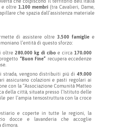
ertà che colpiscono il territorio dell’Italia
e oltre
1.100 membri
(tra Cavalieri, Dame,
apillare che spazia dall’assistenza materiale
rmette di assistere oltre
3.500 famiglie
e
imoniano l’entità di questo sforzo:
i oltre
280.000 kg di cibo
e circa
170.000
 progetto
“Buon Fine”
recupera eccedenze
se.
i strada, vengono distribuiti più di
49.000
ri assicurano colazioni e pasti regolari ai
zione con la “Associazione Comunità Matteo
 della città, situata presso l’Istituto delle
ile per l’ampia tensostruttura con la croce
stiario e coperte in tutte le regioni, la
zio docce e lavanderia che accoglie
a dimora.