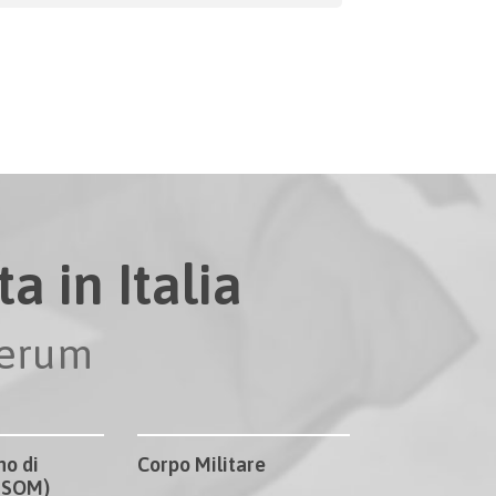
a in Italia
perum
no di
Corpo Militare
CISOM)