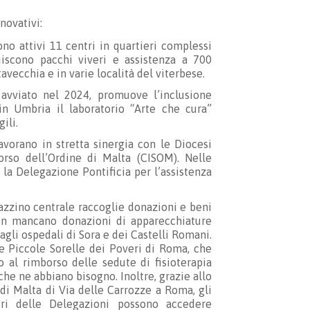
novativi:
o attivi 11 centri in quartieri complessi
iscono pacchi viveri e assistenza a 700
tavecchia e in varie località del viterbese.
, avviato nel 2024, promuove l’inclusione
 in Umbria il laboratorio “Arte che cura”
ili.
vorano in stretta sinergia con le Diocesi
corso dell’Ordine di Malta (CISOM). Nelle
la Delegazione Pontificia per l’assistenza
zzino centrale raccoglie donazioni e beni
. Non mancano donazioni di apparecchiature
li ospedali di Sora e dei Castelli Romani.
lle Piccole Sorelle dei Poveri di Roma, che
o al rimborso delle sedute di fisioterapia
 che ne abbiano bisogno. Inoltre, grazie allo
di Malta di Via delle Carrozze a Roma, gli
tri delle Delegazioni possono accedere