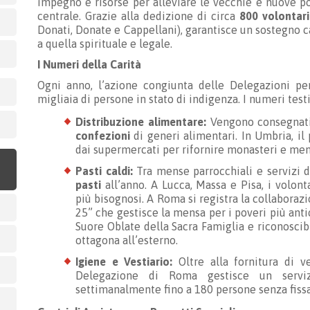
impegno e risorse per alleviare le vecchie e nuove pov
centrale. Grazie alla dedizione di circa
800 volontari
Donati, Donate e Cappellani), garantisce un sostegno c
a quella spirituale e legale.
I Numeri della Carità
Ogni anno, l’azione congiunta delle Delegazioni pe
migliaia di persone in stato di indigenza. I numeri test
Distribuzione alimentare:
Vengono consegnat
confezioni
di generi alimentari. In Umbria, il
dai supermercati per rifornire monasteri e men
Pasti caldi:
Tra mense parrocchiali e servizi d
pasti
all’anno. A Lucca, Massa e Pisa, i volonta
più bisognosi. A Roma si registra la collabora
25” che gestisce la mensa per i poveri più antica
Suore Oblate della Sacra Famiglia e riconoscib
ottagona all’esterno.
Igiene e Vestiario:
Oltre alla fornitura di ve
Delegazione di Roma gestisce un servi
settimanalmente fino a 180 persone senza fiss