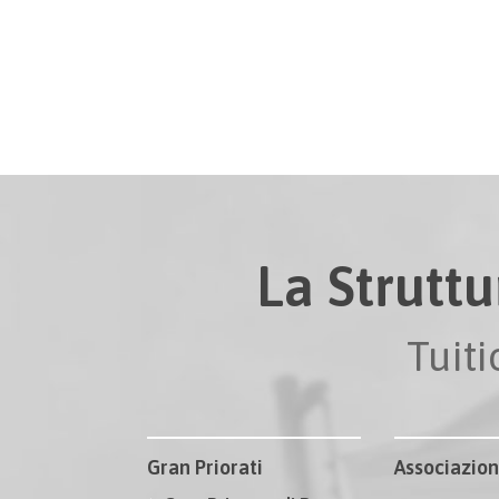
La Struttu
Tuit
Gran Priorati
Associazion