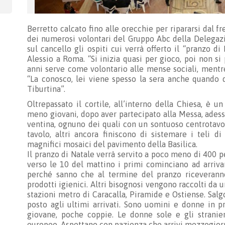
Berretto calcato fino alle orecchie per ripararsi dal f
dei numerosi volontari del Gruppo Abc della Delegazi
sul cancello gli ospiti cui verrà offerto il “pranzo di
Alessio a Roma. “Si inizia quasi per gioco, poi non si
anni serve come volontario alle mense sociali, mentr
“La conosco, lei viene spesso la sera anche quando d
Tiburtina”.
Oltrepassato il cortile, all’interno della Chiesa, è u
meno giovani, dopo aver partecipato alla Messa, adess
ventina, ognuno dei quali con un sontuoso centrotavola
tavolo, altri ancora finiscono di sistemare i teli di
magnifici mosaici del pavimento della Basilica.
Il pranzo di Natale verrà servito a poco meno di 400 pe
verso le 10 del mattino i primi cominciano ad arrivare
perché sanno che al termine del pranzo riceverann
prodotti igienici. Altri bisognosi vengono raccolti da u
stazioni metro di Caracalla, Piramide e Ostiense. Salgo
posto agli ultimi arrivati. Sono uomini e donne in p
giovane, poche coppie. Le donne sole e gli stranier
europeo. Aspettano con pazienza che arrivi mezzogior