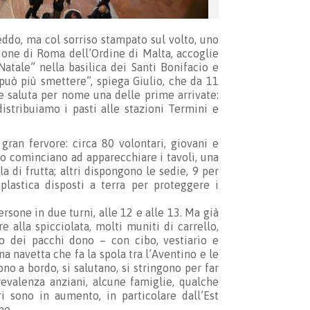
reddo, ma col sorriso stampato sul volto, uno
one di Roma dell’Ordine di Malta, accoglie
 Natale” nella basilica dei Santi Bonifacio e
 può più smettere”, spiega Giulio, che da 11
e saluta per nome una delle prime arrivate:
istribuiamo i pasti alle stazioni Termini e
n gran fervore: circa 80 volontari, giovani e
o cominciano ad apparecchiare i tavoli, una
 di frutta; altri dispongono le sedie, 9 per
 plastica disposti a terra per proteggere i
rsone in due turni, alle 12 e alle 13. Ma già
 alla spicciolata, molti muniti di carrello,
o dei pacchi dono – con cibo, vestiario e
na navetta che fa la spola tra l’Aventino e le
no a bordo, si salutano, si stringono per far
revalenza anziani, alcune famiglie, qualche
i sono in aumento, in particolare dall’Est
no.