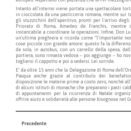
Intanto all’interno viene portata una spettacolare tor
in cioccolata da una pasticceria romana, mentre sui ta
gli stuzzichini dell’aperitivo, pronti per l’arrivo degl
Priorato di Roma, Amedeo de Franchis, mentre d
instancabile a coordinare le operazioni. Infine, Don 
un’ultima preghiera e ricorda come “l’importante non
cose piccole con grande amore: questo fa la differenza
da sola, in autobus, con un carrello della spesa, dal
portiera, sono rimasta vedova – poi aggiunge – ho novan
togliersi il cappotto e poi a sedersi. Lei sorride.
E’ da oltre 15 anni che la Delegazione di Roma dell’Or
Pasqua anche grazie al contributo dei benefattor
disposizione le materie prime a costo zero, nonché all’
di alcuni istituti di monache che preparano i pasti cal
di appuntamenti per la ricorrenza di Natale organizz
offrire aiuto e solidarietà alle persone bisognose nel G
Precedente