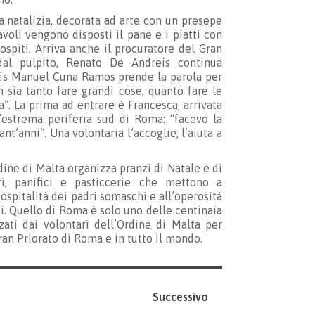
ta natalizia, decorata ad arte con un presepe
voli vengono disposti il pane e i piatti con
i ospiti. Arriva anche il procuratore del Gran
al pulpito, Renato De Andreis continua
Luis Manuel Cuna Ramos prende la parola per
 sia tanto fare grandi cose, quanto fare le
”. La prima ad entrare è Francesca, arrivata
l’estrema periferia sud di Roma: “facevo la
t’anni”. Una volontaria l’accoglie, l’aiuta a
dine di Malta organizza pranzi di Natale e di
i, panifici e pasticcerie che mettono a
ospitalità dei padri somaschi e all’operosità
di. Quello di Roma è solo uno delle centinaia
ati dai volontari dell’Ordine di Malta per
ran Priorato di Roma e in tutto il mondo.
Successivo