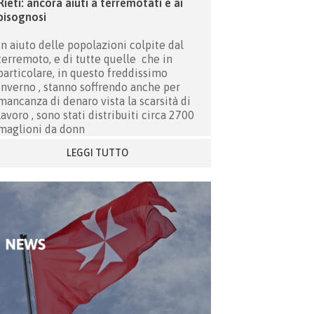
Rieti: ancora aiuti a terremotati e ai
bisognosi
In aiuto delle popolazioni colpite dal
terremoto, e di tutte quelle che in
particolare, in questo freddissimo
inverno , stanno soffrendo anche per
mancanza di denaro vista la scarsità di
lavoro , sono stati distribuiti circa 2700
maglioni da donn
LEGGI TUTTO