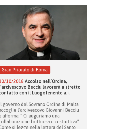
Gran Priorato di Roma
10/10/2018
Accolto nell’Ordine,
l’arcivescovo Becciu lavorerà a stretto
contatto con il Luogotenente a.i.
Il governo del Sovrano Ordine di Malta
accoglie l’arcivescovo Giovanni Becciu
e afferma: “ Ci auguriamo una
collaborazione fruttuosa e costruttiva”.
Come si legge nella lettera del Santo