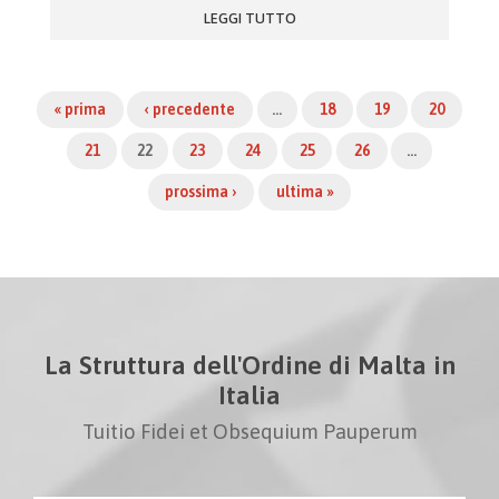
LEGGI TUTTO
« prima
‹ precedente
…
18
19
20
21
22
23
24
25
26
…
prossima ›
ultima »
La Struttura dell'Ordine di Malta in
Italia
Tuitio Fidei et Obsequium Pauperum