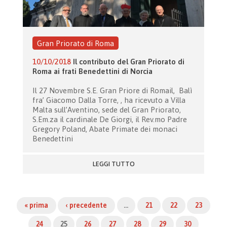
Gran Priorato di Roma
10/10/2018
Il contributo del Gran Priorato di
Roma ai frati Benedettini di Norcia
Il 27 Novembre S.E. Gran Priore di Romail, Balì
fra’ Giacomo Dalla Torre, , ha ricevuto a Villa
Malta sull’Aventino, sede del Gran Priorato,
S.Em.za il cardinale De Giorgi, il Rev.mo Padre
Gregory Poland, Abate Primate dei monaci
Benedettini
LEGGI TUTTO
« prima
‹ precedente
…
21
22
23
24
25
26
27
28
29
30