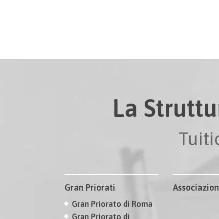
La Struttu
Tuit
Gran Priorati
Associazion
Gran Priorato di Roma
Gran Priorato di