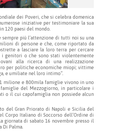
ondiale dei Poveri, che si celebra domenica
numerose iniziative per testimoniare la sua
 in 120 paesi del mondo.
 sempre più l’attenzione di tutti noi su una
milioni di persone e che, come riportato da
rette a lasciare la loro terra per cercare
 i genitori o che sono stati violentemente
ovani alla ricerca di una realizzazione
voro per politiche economiche miopi; vittime
a, e umiliate nel loro intimo”.
ia 1 milione e 800mila famiglie vivono in uno
 famiglie del Mezzogiorno, in particolare i
ati o il cui capofamiglia non possiede alcun
o del Gran Priorato di Napoli e Sicilia del
l Corpo Italiano di Soccorso dell’Ordine di
la giornata di sabato 16 novembre presso il
a Di Palma.