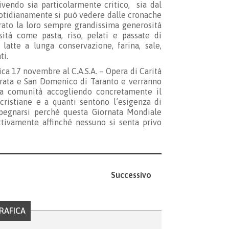
vendo sia particolarmente critico, sia dal
otidianamente si può vedere dalle cronache
trato la loro sempre grandissima generosità
ità come pasta, riso, pelati e passate di
latte a lunga conservazione, farina, sale,
ti.
ica 17 novembre al C.A.S.A. – Opera di Carità
orata e San Domenico di Taranto e verranno
tra comunità accogliendo concretamente il
ristiane e a quanti sentono l’esigenza di
mpegnarsi perché questa Giornata Mondiale
attivamente affinché nessuno si senta privo
Successivo
RAFICA