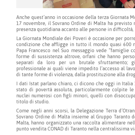
Anche quest’anno in occasione della terza Giornata M
17 novembre, il Sovrano Ordine di Malta ha previsto 
presenza quotidiana accanto alle persone in difficoltà,
La Giornata Mondiale dei Poveri è occasione per porre
condizione che affligge in tutto il mondo quasi 600 
Papa Francesco nel Suo messaggio vede “famiglie cost
forme di sussistenza altrove, orfani che hanno perso
separati da loro per un brutale sfruttamento; gi
professionale ai quali viene impedito l’accesso al la
di tante forme di violenza, dalla prostituzione alla drog
I dati Istat parlano chiaro, ci dicono che oggi in Ital
stato di povertà assoluta, particolarmente colpite le
nuclei numerosi con figli minori, quelli con disoccup
titolo di studio.
Come negli anni scorsi, la Delegazione Terra d’Otrant
Sovrano Ordine di Malta insieme al Gruppo Taranto de
Malta, hanno organizzato una raccolta alimentare nel
punto vendita CONAD di Taranto nella centralissima vi