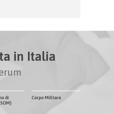
a in Italia
perum
no di
Corpo Militare
CISOM)