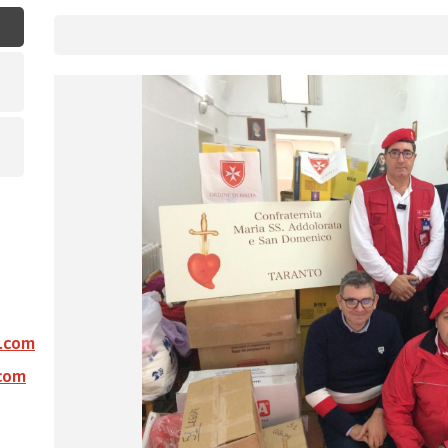
l.com
com