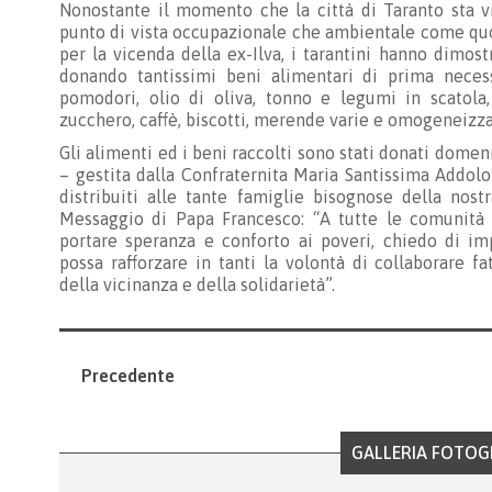
Nonostante il momento che la città di Taranto sta vi
punto di vista occupazionale che ambientale come qu
per la vicenda della ex-Ilva, i tarantini hanno dimos
donando tantissimi beni alimentari di prima necess
pomodori, olio di oliva, tonno e legumi in scatola, 
zucchero, caffè, biscotti, merende varie e omogeneizza
Gli alimenti ed i beni raccolti sono stati donati domen
– gestita dalla Confraternita Maria Santissima Addol
distribuiti alle tante famiglie bisognose della nos
Messaggio di Papa Francesco: “A tutte le comunità c
portare speranza e conforto ai poveri, chiedo di i
possa rafforzare in tanti la volontà di collaborare f
della vicinanza e della solidarietà”.
Precedente
GALLERIA FOTOG