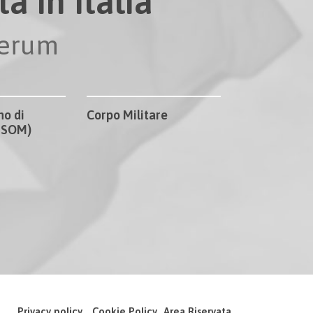
a in Italia
perum
no di
Corpo Militare
CISOM)
Privacy policy
Cookie Policy
Area Riservata