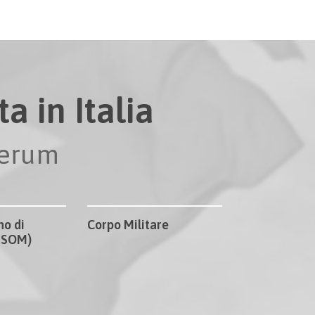
a in Italia
perum
no di
Corpo Militare
CISOM)