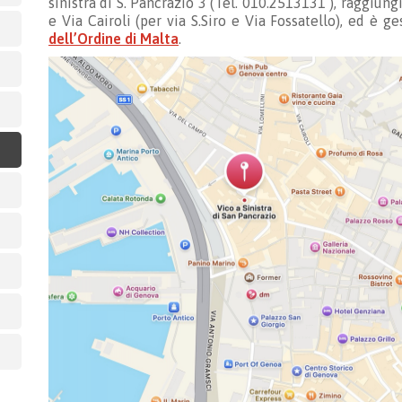
sinistra di S. Pancrazio 3 (Tel. 010.2513131 ), raggiung
e Via Cairoli (per via S.Siro e Via Fossatello), ed è ges
dell’Ordine di Malta
.