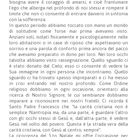
bisogna avere il coraggio di amarsi, e cioè frantumare
l’ego che alberga nel profondo di noi stessi e rompere il
limite che non ci consente di entrare davvero in sintonia
con la sofferenza.
In questo periodo abbiamo toccato con mano un mondo
di solitudine come forse mai prima avevamo visto.
Anziani soli, isolati fisicamente e psicologicamente nelle
loro abitazioni o in case di riposo che aspettavano un
sorriso e una parola di conforto prima ancora del pacco
che avevamo preparato in dono per loro. Nei loro occhi
talvolta abbiamo visto rassegnazione. Quello sguardo ci
è stato donato dal Cielo; esso ci consente di vedere la
Sua immagine in ogni persona che incontriamo. Quello
sguardo ci ha trovato spesso impreparati e ci ha messo
in crisi entrando nel nostro profondo. Come Ordine
religioso dobbiamo in ogni occasione, orientarci alla
ricerca di Nostro Signore, le cui sembianze dobbiamo
imparare a riconoscere nei nostri fratelli. Ci ricorda il
Santo Padre Francesco che “la carità cristiana non è
semplice filantropia ma, da una parte, è guardare l’altro
con gli occhi stessi di Gesù e, dall’altra parte, è vedere
Gesù nel volto del povero. Questa è la strada vera della
carità cristiana, con Gesù al centro, sempre”.
La ricorrenza del S.to Natale mi offre l’occasione per