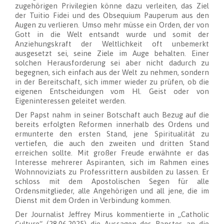
zugehörigen Privilegien könne dazu verleiten, das Ziel
der Tuitio Fidei und des Obsequium Pauperum aus den
Augen zu verlieren. Umso mehr müsse ein Orden, der von
Gott in die Welt entsandt wurde und somit der
Anziehungskraft der Weltlichkeit oft unbemerkt
ausgesetzt sei, seine Ziele im Auge behalten. Einer
solchen Herausforderung sei aber nicht dadurch zu
begegnen, sich einfach aus der Welt zu nehmen, sondern
in der Bereitschaft, sich immer wieder zu prüfen, ob die
eigenen Entscheidungen vom Hl. Geist oder von
Eigeninteressen geleitet werden.
Der Papst nahm in seiner Botschaft auch Bezug auf die
bereits erfolgten Reformen innerhalb des Ordens und
ermunterte den ersten Stand, jene Spiritualität zu
vertiefen, die auch den zweiten und dritten Stand
erreichen sollte. Mit großer Freude erwähnte er das
Interesse mehrerer Aspiranten, sich im Rahmen eines
Wohnnoviziats zu Professrittern ausbilden zu lassen. Er
schloss mit dem Apostolischen Segen für alle
Ordensmitglieder, alle Angehörigen und all jene, die im
Dienst mit dem Orden in Verbindung kommen.
Der Journalist Jeffrey Mirus kommentierte in „Catholic
Culture“ (28.06.2025) die Aussagen des Papstes an die