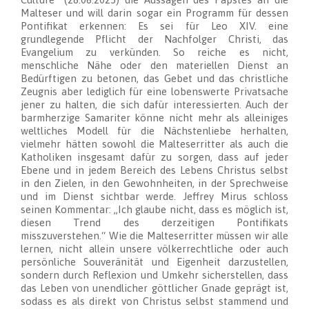
Malteser und will darin sogar ein Programm für dessen
Pontifikat erkennen: Es sei für Leo XIV. eine
grundlegende Pflicht der Nachfolger Christi, das
Evangelium zu verkünden. So reiche es nicht,
menschliche Nähe oder den materiellen Dienst an
Bedürftigen zu betonen, das Gebet und das christliche
Zeugnis aber lediglich für eine lobenswerte Privatsache
jener zu halten, die sich dafür interessierten. Auch der
barmherzige Samariter könne nicht mehr als alleiniges
weltliches Modell für die Nächstenliebe herhalten,
vielmehr hätten sowohl die Malteserritter als auch die
Katholiken insgesamt dafür zu sorgen, dass auf jeder
Ebene und in jedem Bereich des Lebens Christus selbst
in den Zielen, in den Gewohnheiten, in der Sprechweise
und im Dienst sichtbar werde. Jeffrey Mirus schloss
seinen Kommentar: „Ich glaube nicht, dass es möglich ist,
diesen Trend des derzeitigen Pontifikats
misszuverstehen.“ Wie die Malteserritter müssen wir alle
lernen, nicht allein unsere völkerrechtliche oder auch
persönliche Souveränität und Eigenheit darzustellen,
sondern durch Reflexion und Umkehr sicherstellen, dass
das Leben von unendlicher göttlicher Gnade geprägt ist,
sodass es als direkt von Christus selbst stammend und