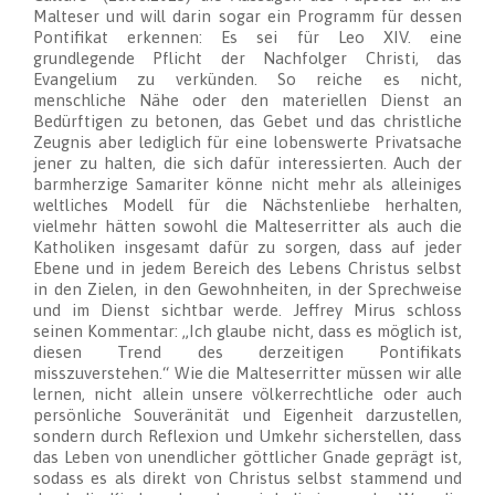
Malteser und will darin sogar ein Programm für dessen
Pontifikat erkennen: Es sei für Leo XIV. eine
grundlegende Pflicht der Nachfolger Christi, das
Evangelium zu verkünden. So reiche es nicht,
menschliche Nähe oder den materiellen Dienst an
Bedürftigen zu betonen, das Gebet und das christliche
Zeugnis aber lediglich für eine lobenswerte Privatsache
jener zu halten, die sich dafür interessierten. Auch der
barmherzige Samariter könne nicht mehr als alleiniges
weltliches Modell für die Nächstenliebe herhalten,
vielmehr hätten sowohl die Malteserritter als auch die
Katholiken insgesamt dafür zu sorgen, dass auf jeder
Ebene und in jedem Bereich des Lebens Christus selbst
in den Zielen, in den Gewohnheiten, in der Sprechweise
und im Dienst sichtbar werde. Jeffrey Mirus schloss
seinen Kommentar: „Ich glaube nicht, dass es möglich ist,
diesen Trend des derzeitigen Pontifikats
misszuverstehen.“ Wie die Malteserritter müssen wir alle
lernen, nicht allein unsere völkerrechtliche oder auch
persönliche Souveränität und Eigenheit darzustellen,
sondern durch Reflexion und Umkehr sicherstellen, dass
das Leben von unendlicher göttlicher Gnade geprägt ist,
sodass es als direkt von Christus selbst stammend und