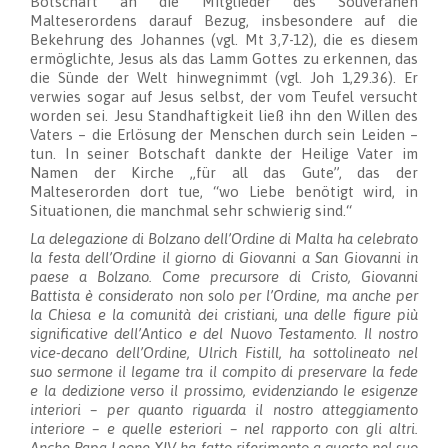
Botschaft an die Mitglieder des Souveränen
Malteserordens darauf Bezug, insbesondere auf die
Bekehrung des Johannes (vgl. Mt 3,7-12), die es diesem
ermöglichte, Jesus als das Lamm Gottes zu erkennen, das
die Sünde der Welt hinwegnimmt (vgl. Joh 1,29.36). Er
verwies sogar auf Jesus selbst, der vom Teufel versucht
worden sei. Jesu Standhaftigkeit ließ ihn den Willen des
Vaters – die Erlösung der Menschen durch sein Leiden –
tun. In seiner Botschaft dankte der Heilige Vater im
Namen der Kirche „für all das Gute”, das der
Malteserorden dort tue, “wo Liebe benötigt wird, in
Situationen, die manchmal sehr schwierig sind.“
La delegazione di Bolzano dell’Ordine di Malta ha celebrato
la festa dell’Ordine il giorno di Giovanni a San Giovanni in
paese a Bolzano. Come precursore di Cristo, Giovanni
Battista è considerato non solo per l’Ordine, ma anche per
la Chiesa e la comunità dei cristiani, una delle figure più
significative dell’Antico e del Nuovo Testamento. Il nostro
vice-decano dell’Ordine, Ulrich Fistill, ha sottolineato nel
suo sermone il legame tra il compito di preservare la fede
e la dedizione verso il prossimo, evidenziando le esigenze
interiori – per quanto riguarda il nostro atteggiamento
interiore – e quelle esteriori – nel rapporto con gli altri.
Anche Papa Leone XIV ha fatto riferimento a questo nel suo