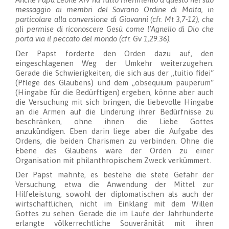
messaggio ai membri del Sovrano Ordine di Malta, in
particolare alla conversione di Giovanni (cfr. Mt 3,7-12), che
gli permise di riconoscere Gesù come l’Agnello di Dio che
porta via il peccato del mondo (cfr. Gv 1,29.36).
Der Papst forderte den Orden dazu auf, den
eingeschlagenen Weg der Umkehr weiterzugehen.
Gerade die Schwierigkeiten, die sich aus der „tuitio fidei“
(Pflege des Glaubens) und dem „obsequium pauperum“
(Hingabe für die Bedürftigen) ergeben, könne aber auch
die Versuchung mit sich bringen, die liebevolle Hingabe
an die Armen auf die Linderung ihrer Bedürfnisse zu
beschränken, ohne ihnen die Liebe Gottes
anzukündigen. Eben darin liege aber die Aufgabe des
Ordens, die beiden Charismen zu verbinden. Ohne die
Ebene des Glaubens wäre der Orden zu einer
Organisation mit philanthropischem Zweck verkümmert.
Der Papst mahnte, es bestehe die stete Gefahr der
Versuchung, etwa die Anwendung der Mittel zur
Hilfeleistung, sowohl der diplomatischen als auch der
wirtschaftlichen, nicht im Einklang mit dem Willen
Gottes zu sehen. Gerade die im Laufe der Jahrhunderte
erlangte völkerrechtliche Souveränität mit ihren