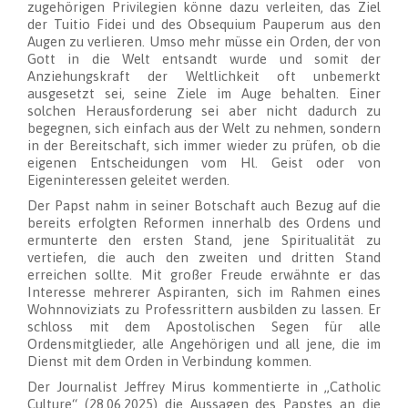
zugehörigen Privilegien könne dazu verleiten, das Ziel
der Tuitio Fidei und des Obsequium Pauperum aus den
Augen zu verlieren. Umso mehr müsse ein Orden, der von
Gott in die Welt entsandt wurde und somit der
Anziehungskraft der Weltlichkeit oft unbemerkt
ausgesetzt sei, seine Ziele im Auge behalten. Einer
solchen Herausforderung sei aber nicht dadurch zu
begegnen, sich einfach aus der Welt zu nehmen, sondern
in der Bereitschaft, sich immer wieder zu prüfen, ob die
eigenen Entscheidungen vom Hl. Geist oder von
Eigeninteressen geleitet werden.
Der Papst nahm in seiner Botschaft auch Bezug auf die
bereits erfolgten Reformen innerhalb des Ordens und
ermunterte den ersten Stand, jene Spiritualität zu
vertiefen, die auch den zweiten und dritten Stand
erreichen sollte. Mit großer Freude erwähnte er das
Interesse mehrerer Aspiranten, sich im Rahmen eines
Wohnnoviziats zu Professrittern ausbilden zu lassen. Er
schloss mit dem Apostolischen Segen für alle
Ordensmitglieder, alle Angehörigen und all jene, die im
Dienst mit dem Orden in Verbindung kommen.
Der Journalist Jeffrey Mirus kommentierte in „Catholic
Culture“ (28.06.2025) die Aussagen des Papstes an die