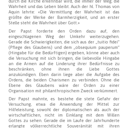
durch die Kirche erkennbar wird, die immer der Weg, die
Wahrheit und das Leben bleibt. Auch der hl. Thomas von
Aquin lehrte: «Die Vermittlung der Wahrheit ist das
größte der Werke der Barmherzigkeit, und an erster
Stelle steht die Wahrheit über Gott.»
Der Papst forderte den Orden dazu auf, den
eingeschlagenen Weg der Umkehr weiterzugehen.
Gerade die Schwierigkeiten, die sich aus der „tuitio fidei“
(Pflege des Glaubens) und dem „obsequium pauperum“
(Hingabe für die Bedürftigen) ergeben, könne aber auch
die Versuchung mit sich bringen, die liebevolle Hingabe
an die Armen auf die Linderung ihrer Bedürfnisse zu
beschränken, ohne ihnen die Liebe Gottes
anzukündigen. Eben darin liege aber die Aufgabe des
Ordens, die beiden Charismen zu verbinden. Ohne die
Ebene des Glaubens wäre der Orden zu einer
Organisation mit philanthropischem Zweck verkümmert.
Der Papst mahnte, es bestehe die stete Gefahr der
Versuchung, etwa die Anwendung der Mittel zur
Hilfeleistung, sowohl der diplomatischen als auch der
wirtschaftlichen, nicht im Einklang mit dem Willen
Gottes zu sehen. Gerade die im Laufe der Jahrhunderte
erlangte völkerrechtliche Souveränität mit ihren