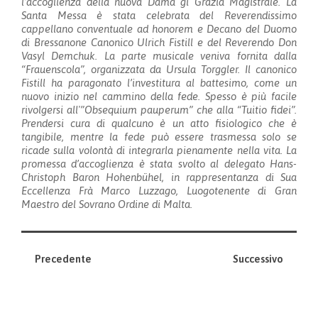
l’accoglienza della nuova Dama gi Grazia Magistrale. La
Santa Messa è stata celebrata del Reverendissimo
cappellano conventuale ad honorem e Decano del Duomo
di Bressanone Canonico Ulrich Fistill e del Reverendo Don
Vasyl Demchuk. La parte musicale veniva fornita dalla
“Frauenscola”, organizzata da Ursula Torggler. Il canonico
Fistill ha paragonato l’investitura al battesimo, come un
nuovo inizio nel cammino della fede. Spesso è più facile
rivolgersi all'”Obsequium pauperum” che alla “Tuitio fidei”.
Prendersi cura di qualcuno è un atto fisiologico che è
tangibile, mentre la fede può essere trasmessa solo se
ricade sulla volontà di integrarla pienamente nella vita. La
promessa d’accoglienza è stata svolto al delegato Hans-
Christoph Baron Hohenbühel, in rappresentanza di Sua
Eccellenza Frà Marco Luzzago, Luogotenente di Gran
Maestro del Sovrano Ordine di Malta.
Precedente
Successivo