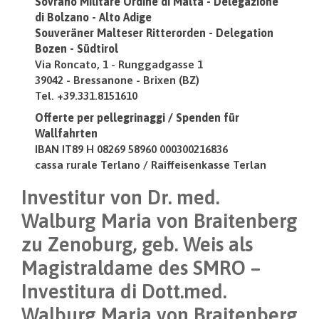
Sovrano Militare Ordine di Malta - Delegazione
di Bolzano - Alto Adige
Souveräner Malteser Ritterorden - Delegation
Bozen - Südtirol
Via Roncato, 1 - Runggadgasse 1
39042 - Bressanone - Brixen (BZ)
Tel. +39.331.8151610
Offerte per pellegrinaggi / Spenden für
Wallfahrten
IBAN IT89 H 08269 58960 000300216836
cassa rurale Terlano / Raiffeisenkasse Terlan
Investitur von Dr. med.
Walburg Maria von Braitenberg
zu Zenoburg, geb. Weis als
Magistraldame des SMRO –
Investitura di Dott.med.
Walburg Maria von Braitenberg