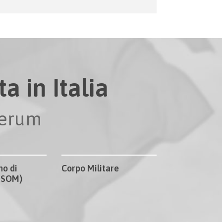
a in Italia
perum
no di
Corpo Militare
CISOM)