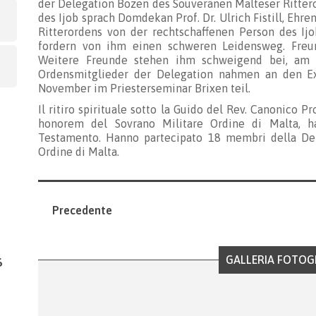
der Delegation Bozen des Souveränen Malteser Rittero
des Ijob sprach Domdekan Prof. Dr. Ulrich Fistill, Eh
Ritterordens von der rechtschaffenen Person des I
fordern von ihm einen schweren Leidensweg. Freun
Weitere Freunde stehen ihm schweigend bei, am 
Ordensmitglieder der Delegation nahmen an den Ex
November im Priesterseminar Brixen teil.
Il ritiro spirituale sotto la Guido del Rev. Canonico Pr
honorem del Sovrano Militare Ordine di Malta, ha
Testamento. Hanno partecipato 18 membri della Del
Ordine di Malta.
Precedente
GALLERIA FOTOG
6