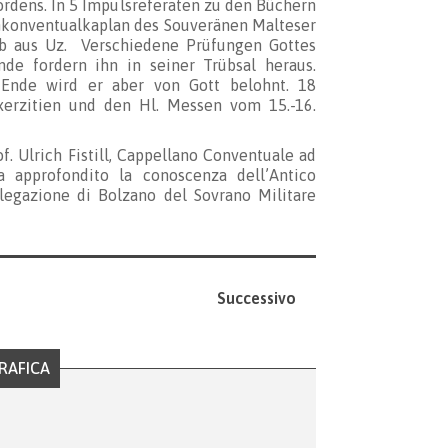
rdens. In 5 Impulsreferaten zu den Büchern
renkonventualkaplan des Souveränen Malteser
job aus Uz. Verschiedene Prüfungen Gottes
de fordern ihn in seiner Trübsal heraus.
Ende wird er aber von Gott belohnt. 18
erzitien und den Hl. Messen vom 15.-16.
of. Ulrich Fistill, Cappellano Conventuale ad
 approfondito la conoscenza dell’Antico
egazione di Bolzano del Sovrano Militare
Successivo
RAFICA