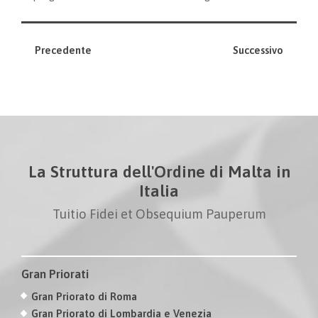
Precedente
Successivo
La Struttura dell'Ordine di Malta in
Italia
Tuitio Fidei et Obsequium Pauperum
Gran Priorati
Gran Priorato di Roma
Gran Priorato di Lombardia e Venezia