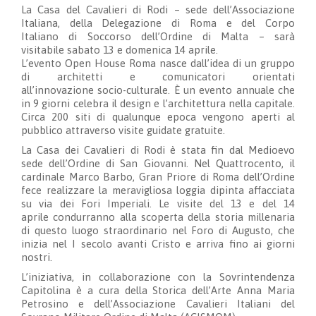
L
a Casa del Cavalieri di Rodi
–
sede dell’Associazione
Italiana
, della Delegazione di Roma
e del Corpo
Italiano
di Soccorso
dell’Ordine di Malta
–
sarà
visitabile
sabato 13 e domenica 14 aprile.
L’evento
Open House Roma
nasce
d
all’idea
d
i
un gruppo
di architetti e comunicatori orientati
all’innovazione
socio-culturale
. È un evento annuale che
in
9
giorni celebra il design e l’architettura nella capitale.
Circa 200 siti di qualunque epoca vengono aperti al
pubblico attraverso visite guidate gratuite.
La Casa dei Cavalieri di Rodi
è stata fin
dal Medioevo
sede dell’Ordine di San Giovanni. Nel Quattrocento,
i
l
cardinale Marco Barbo,
Gran Priore di Roma dell’Ordine
fece
realizza
re
la meravigliosa loggia dipinta affacciata
su via dei Fori Imperiali. Le visite
del 13 e del 14
aprile
condurranno alla scoperta della storia millenaria
di questo
luogo
straordinario nel Foro di Augusto
,
che
inizia
nel I secolo avanti Cristo
e arriva fino ai giorni
nostri.
L’iniziativa, i
n collaborazione con
la
Sovrintendenza
Capitolina
è a
cura d
ella Storica dell’Arte
Anna Maria
Petrosino e
dell’
Associazione Cavalieri Italiani del