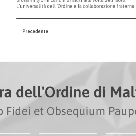
prossimi giorni carichi di aiuti alla volta dell’isola.
L’universalità dell ‘Ordine e la collaborazione fraterna 
Precedente
ra dell'Ordine di Malt
io Fidei et Obsequium Pau