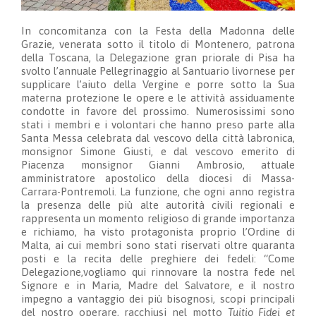
In concomitanza con la Festa della Madonna delle
Grazie, venerata sotto il titolo di Montenero, patrona
della Toscana, la Delegazione gran priorale di Pisa ha
svolto l’annuale Pellegrinaggio al Santuario livornese per
supplicare l’aiuto della Vergine e porre sotto la Sua
materna protezione le opere e le attività assiduamente
condotte in favore del prossimo. Numerosissimi sono
stati i membri e i volontari che hanno preso parte alla
Santa Messa celebrata dal vescovo della città labronica,
monsignor Simone Giusti, e dal vescovo emerito di
Piacenza monsignor Gianni Ambrosio, attuale
amministratore apostolico della diocesi di Massa-
Carrara-Pontremoli. La funzione, che ogni anno registra
la presenza delle più alte autorità civili regionali e
rappresenta un momento religioso di grande importanza
e richiamo, ha visto protagonista proprio l’Ordine di
Malta, ai cui membri sono stati riservati oltre quaranta
posti e la recita delle preghiere dei fedeli: “Come
Delegazione,vogliamo qui rinnovare la nostra fede nel
Signore e in Maria, Madre del Salvatore, e il nostro
impegno a vantaggio dei più bisognosi, scopi principali
del nostro operare, racchiusi nel motto
Tuitio Fidei et