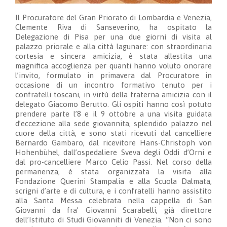
Il Procuratore del Gran Priorato di Lombardia e Venezia,
Clemente Riva di Sanseverino, ha ospitato la
Delegazione di Pisa per una due giorni di visita al
palazzo priorale e alla città lagunare: con straordinaria
cortesia e sincera amicizia, è stata allestita una
magnifica accoglienza per quanti hanno voluto onorare
l’invito, formulato in primavera dal Procuratore in
occasione di un incontro formativo tenuto per i
confratelli toscani, in virtù della fraterna amicizia con il
delegato Giacomo Berutto. Gli ospiti hanno così potuto
prendere parte l’8 e il 9 ottobre a una visita guidata
d’eccezione alla sede giovannita, splendido palazzo nel
cuore della città, e sono stati ricevuti dal cancelliere
Bernardo Gambaro, dal ricevitore Hans-Christoph von
Hohenbühel, dall’ospedaliere Sveva degli Oddi d’Orni e
dal pro-cancelliere Marco Celio Passi. Nel corso della
permanenza, è stata organizzata la visita alla
Fondazione Querini Stampalia e alla Scuola Dalmata,
scrigni d’arte e di cultura, e i confratelli hanno assistito
alla Santa Messa celebrata nella cappella di San
Giovanni da fra’ Giovanni Scarabelli, già direttore
dell’Istituto di Studi Giovanniti di Venezia. “Non ci sono