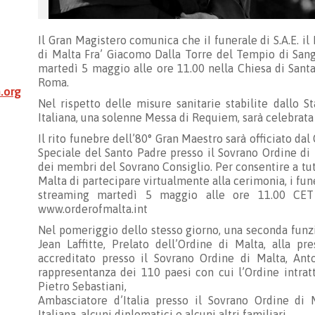
Il Gran Magistero comunica che iI funerale di S.A.E. i
di Malta Fra’ Giacomo Dalla Torre del Tempio di Sangu
martedì 5 maggio alle ore 11.00 nella Chiesa di Santa
Roma.
.org
Nel rispetto delle misure sanitarie stabilite dallo S
Italiana, una solenne Messa di Requiem, sarà celebrata i
Il rito funebre dell’80° Gran Maestro sarà officiato d
Speciale del Santo Padre presso il Sovrano Ordine di M
dei membri del Sovrano Consiglio. Per consentire a tut
Malta di partecipare virtualmente alla cerimonia, i fun
streaming martedì 5 maggio alle ore 11.00 CET a
www.orderofmalta.int
Nel pomeriggio dello stesso giorno, una seconda funz
Jean Laffitte, Prelato dell’Ordine di Malta, alla 
accreditato presso il Sovrano Ordine di Malta, An
rappresentanza dei 110 paesi con cui l’Ordine intrat
Pietro Sebastiani,
Ambasciatore d’Italia presso il Sovrano Ordine di 
Italiana, alcuni diplomatici e alcuni altri familiari.