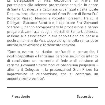
La Delegazione di Pisa dell’Ordine di Malta ha
partecipato alla solenne processione annuale in onore
di Santa Ubaldesca a Calcinaia, organizzata dalla locale
Deputazione, alla presenza del Gran Priore di Roma Fra’
Roberto Viazzo. Membri e volontari presenti, fra cui il
Delegato Giacomo Berutto e il capitolare Fra’ Giovanni
Scarabelli, hanno accompagnato la processione e hanno
pregato davanti alle spoglie mortali di Santa Ubaldesca,
assieme alle associazioni e alla popolazione del paese a
pochi chilometri da Pisa, luogo d’origine della santa, dove
ancora la devozione è fortemente radicata.
“Questo evento ha riunito confratelli e consorelle, i
nostri cappellani e tantissime persone nell’unico intento
di condividere un momento di fede e di adesione al
carisma giovannita tuitio fidei et obsequium pauperum –
afferma il Delegato –: la presenza del Gran Priore ha
impreziosito la celebrazione, che si conferma un
appuntamento sentito”.
Precedente
Successivo