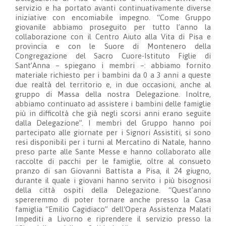
servizio e ha portato avanti continuativamente diverse
iniziative con encomiabile impegno. “Come Gruppo
giovanile abbiamo proseguito per tutto l’anno la
collaborazione con il Centro Aiuto alla Vita di Pisa e
provincia e con le Suore di Montenero della
Congregazione del Sacro Cuore-Istituto Figlie di
Sant’Anna – spiegano i membri –: abbiamo fornito
materiale richiesto per i bambini da 0 a 3 anni a queste
due realtà del territorio e, in due occasioni, anche al
gruppo di Massa della nostra Delegazione. Inoltre,
abbiamo continuato ad assistere i bambini delle famiglie
più in difficoltà che già negli scorsi anni erano seguite
dalla Delegazione”. I membri del Gruppo hanno poi
partecipato alle giornate per i Signori Assistiti, si sono
resi disponibili per i turni al Mercatino di Natale, hanno
preso parte alle Sante Messe e hanno collaborato alle
raccolte di pacchi per le famiglie, oltre al consueto
pranzo di san Giovanni Battista a Pisa, il 24 giugno,
durante il quale i giovani hanno servito i più bisognosi
della città ospiti della Delegazione. “Quest’anno
spereremmo di poter tornare anche presso la Casa
famiglia “Emilio Cagidiaco” dell‘Opera Assistenza Malati
Impediti a Livorno e riprendere il servizio presso la