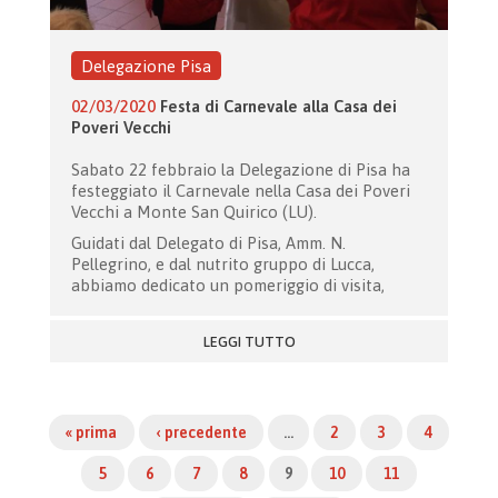
Delegazione Pisa
02/03/2020
Festa di Carnevale alla Casa dei
Poveri Vecchi
Sabato 22 febbraio la Delegazione di Pisa ha
festeggiato il Carnevale nella Casa dei Poveri
Vecchi a Monte San Quirico (LU).
Guidati dal Delegato di Pisa, Amm. N.
Pellegrino, e dal nutrito gruppo di Lucca,
abbiamo dedicato un pomeriggio di visita,
LEGGI TUTTO
« prima
‹ precedente
…
2
3
4
5
6
7
8
9
10
11