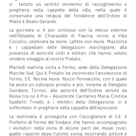
si
tenuto un sentito momento di raccoglimento e
preghiera nella cappella della villa, nella quale è
conservata una reliquia del fondatore dell’Ordine di
Malta il Beato Gerardo.
La giornata si è poi conclusa con la messa solenne
nell’Abbadia di Chiaravalle di Fiastra, vicino a Villa
Ciccolini, celebrata da mons. Lafitte con mons. Mazzotta
e i cappellani delle delegazioni marchigiane, alla
presenza di autorità civili e militari che hanno voluto
rendere omaggio al nostro Prelato.
Martedì mattina visita a Fermo, sede della Delegazione
Marche Sud. Qui il Prelato ha incontrato l’arcivescovo di
Fermo, S.E. Rev.ma mons. Rocco Pennacchio, con il quale
ha avuto un colloquio privato e poi, insieme al Delegato
Giordano Torresi, alle autorità dell’Ordine venute da
Roma tra cui il Pro – Assistente Caritativo Maria Cristina
Spalletti Trivelli, e i membri della Delegazione, si è
soffermato in preghiera nella cappella dell’episcopio.
La mattinata è proseguita con l’accoglienza di S.E. il
Prefetto di Fermo del Sindaco che hanno accompagnato
i visitatori nella visita di alcune parti dei musei civici,
quelle riaperte dopo l’ultimo sisma, mostrando pitture e