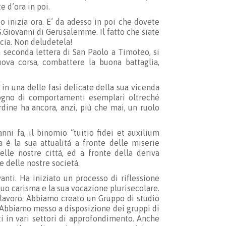
 d’ora in poi.
zio inizia ora. E’ da adesso in poi che dovete
S.Giovanni di Gerusalemme. Il fatto che siate
ucia. Non deludetela!
 seconda lettera di San Paolo a Timoteo, si
ova corsa, combattere la buona battaglia,
 in una delle fasi delicate della sua vicenda
sogno di comportamenti esemplari oltreché
rdine ha ancora, anzi, più che mai, un ruolo
nni fa, il binomio “tuitio fidei et auxilium
è la sua attualità a fronte delle miserie
lle nostre città, ed a fronte della deriva
e delle nostre società.
anti. Ha iniziato un processo di riflessione
suo carisma e la sua vocazione plurisecolare.
 lavoro. Abbiamo creato un Gruppo di studio
Abbiamo messo a disposizione dei gruppi di
ti in vari settori di approfondimento. Anche