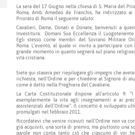
La sera del 17 Giugno nella chiesa di S. Maria del Prior
Roma, Amb. Amedeo de Franchis, ha indirizzato ai 
Priorato di Roma il seguente saluto:
Cavalieri, Dame, Donati e Donate, benvenuti a questa
Investitura. Domani Sua Eccellenza il Luogotenente
Egli stesso come membri del Sovrano Militare Ordi
Roma. L’evento, al quale vi invito a partecipare con
grande momento in quanto segnerà sul piano religioso 
vita cristiana.
Siete qui stasera per riepilogare gli impegni che avete 
richiesta, nell’Ordine e per chiedere al Signore di aiut
come è detto nella Preghiera del Cavaliere.
La Carta Costituzionale dispone all’articolo 9: 
esemplarmente la vita agli insegnamenti e ai precet
assistenziali dell’Ordine”. Il concetto è sviluppato
promulgati nel febbraio 2011.
Ricordatevi che venire ricevuti nell’Ordine non va c
già acquisiti, una sorta di premio, ma piuttosto una so
parole non conta tanto ciò che ciascuno di voi ha f