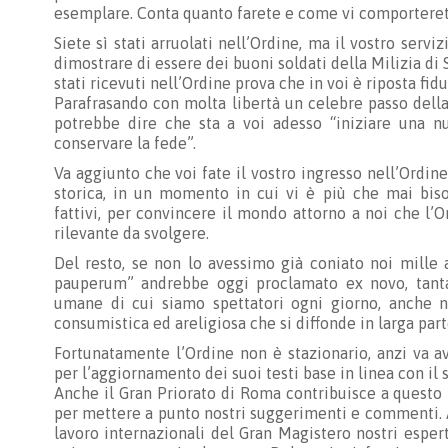
esemplare. Conta quanto farete e come vi comporterete
Siete sì stati arruolati nell’Ordine, ma il vostro servi
dimostrare di essere dei buoni soldati della Milizia di 
stati ricevuti nell’Ordine prova che in voi è riposta fid
Parafrasando con molta libertà un celebre passo della
potrebbe dire che sta a voi adesso “iniziare una nu
conservare la fede”.
Va aggiunto che voi fate il vostro ingresso nell’Ordine
storica, in un momento in cui vi è più che mai bi
fattivi, per convincere il mondo attorno a noi che l’O
rilevante da svolgere.
Del resto, se non lo avessimo già coniato noi mille a
pauperum” andrebbe oggi proclamato ex novo, tanta 
umane di cui siamo spettatori ogni giorno, anche ne
consumistica ed areligiosa che si diffonde in larga part
Fortunatamente l’Ordine non è stazionario, anzi va av
per l’aggiornamento dei suoi testi base in linea con il 
Anche il Gran Priorato di Roma contribuisce a questo
per mettere a punto nostri suggerimenti e commenti. 
lavoro internazionali del Gran Magistero nostri esper