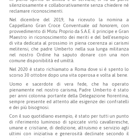
silenziosamente e collaborativamente senza chiedere né
reclamare riconoscimenti.
Nel dicembre del 2019, ha ricevuto la nomina a
Cappellano Gran Croce Conventuale
ad honorem
, con
provvedimento di
Motu Proprio
da S.A.E. il principe e Gran
Maestro in riconoscimento dei meriti e del bell’esempio
di vita dedicata al prossimo in piena coerenza ai carismi
melitensi, che padre Umberto nella sua lunga militanza
nel nostro Ordine ha saputo donare con una non
comune disponibilità ed umiltà.
Nel 2020 è stato richiamato a Roma dove si è spento lo
scorso 30 ottobre dopo una vita operosa e volta al bene.
Uomo e sacerdote di vera fede, che ha operato
pienamente nel nostro carisma, Padre Umberto è stato
per anni colonna portante della Delegazione fiorentina,
sempre presente ed attento alle esigenze dei confratelli
e dei più bisognosi.
Con il suo quotidiano esempio, è stato per tutti un punto
di riferimento luminoso di spiccate virtù cavalleresche,
umane e cristiane, di dedizione, altruismo e servizio agli
ultimi con iniziativa e generosità declinate secondo il