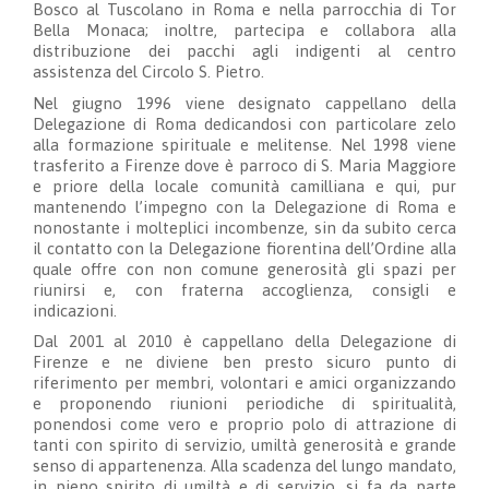
Bosco al Tuscolano in Roma e nella parrocchia di Tor
Bella Monaca; inoltre, partecipa e collabora alla
distribuzione dei pacchi agli indigenti al centro
assistenza del Circolo S. Pietro.
Nel giugno 1996 viene designato cappellano della
Delegazione di Roma dedicandosi con particolare zelo
alla formazione spirituale e melitense. Nel 1998 viene
trasferito a Firenze dove è parroco di S. Maria Maggiore
e priore della locale comunità camilliana e qui, pur
mantenendo l’impegno con la Delegazione di Roma e
nonostante i molteplici incombenze, sin da subito cerca
il contatto con la Delegazione fiorentina dell’Ordine alla
quale offre con non comune generosità gli spazi per
riunirsi e, con fraterna accoglienza, consigli e
indicazioni.
Dal 2001 al 2010 è cappellano della Delegazione di
Firenze e ne diviene ben presto sicuro punto di
riferimento per membri, volontari e amici organizzando
e proponendo riunioni periodiche di spiritualità,
ponendosi come vero e proprio polo di attrazione di
tanti con spirito di servizio, umiltà generosità e grande
senso di appartenenza. Alla scadenza del lungo mandato,
in pieno spirito di umiltà e di servizio, si fa da parte