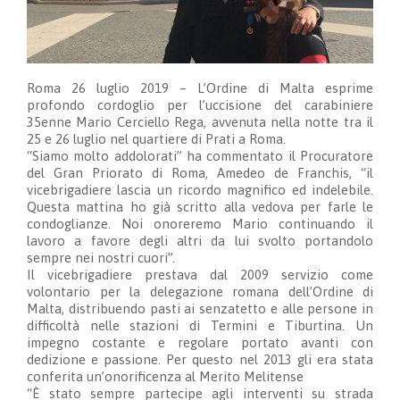
Roma 26 luglio 2019 – L’Ordine di Malta esprime
profondo cordoglio per l’uccisione del carabiniere
35enne Mario Cerciello Rega, avvenuta nella notte tra il
25 e 26 luglio nel quartiere di Prati a Roma.
“Siamo molto addolorati” ha commentato il Procuratore
del Gran Priorato di Roma, Amedeo de Franchis, “il
vicebrigadiere lascia un ricordo magnifico ed indelebile.
Questa mattina ho già scritto alla vedova per farle le
condoglianze. Noi onoreremo Mario continuando il
lavoro a favore degli altri da lui svolto portandolo
sempre nei nostri cuori”.
Il vicebrigadiere prestava dal 2009 servizio come
volontario per la delegazione romana dell’Ordine di
Malta, distribuendo pasti ai senzatetto e alle persone in
difficoltà nelle stazioni di Termini e Tiburtina. Un
impegno costante e regolare portato avanti con
dedizione e passione. Per questo nel 2013 gli era stata
conferita un’onorificenza al Merito Melitense
“È stato sempre partecipe agli interventi su strada