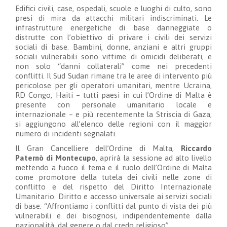
Edifici civili, case, ospedali, scuole e luoghi di culto, sono
presi di mira da attacchi militari indiscriminati. Le
infrastrutture energetiche di base danneggiate o
distrutte con l’obiettivo di privare i civili dei servizi
sociali di base. Bambini, donne, anziani e altri gruppi
sociali vulnerabili sono vittime di omicidi deliberati, e
non solo “danni collaterali” come nei precedenti
conflitti. Il Sud Sudan rimane tra le aree di intervento più
pericolose per gli operatori umanitari, mentre Ucraina,
RD Congo, Haiti – tutti paesi in cui l’Ordine di Malta è
presente con personale umanitario locale e
internazionale – e più recentemente la Striscia di Gaza,
si aggiungono all’elenco delle regioni con il maggior
numero di incidenti segnalati.
Il Gran Cancelliere dell’Ordine di Malta,
Riccardo
Paternò di Montecupo
, aprirà la sessione ad alto livello
mettendo a fuoco il tema e il ruolo dell’Ordine di Malta
come promotore della tutela dei civili nelle zone di
conflitto e del rispetto del Diritto Internazionale
Umanitario. Diritto e accesso universale ai servizi sociali
di base: “Affrontiamo i conflitti dal punto di vista dei più
vulnerabili e dei bisognosi, indipendentemente dalla
nazionalità, dal genere o dal credo religioso”.