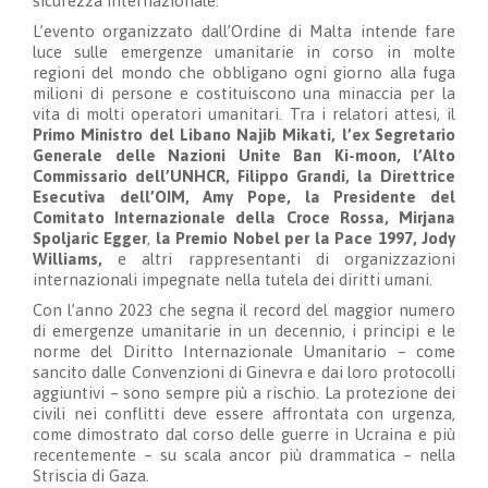
sicurezza internazionale.
L’evento organizzato dall’Ordine di Malta intende fare
luce sulle emergenze umanitarie in corso in molte
regioni del mondo che obbligano ogni giorno alla fuga
milioni di persone e costituiscono una minaccia per la
vita di molti operatori umanitari. Tra i relatori attesi, il
Primo Ministro del Libano Najib Mikati, l’ex Segretario
Generale delle Nazioni Unite Ban Ki-moon, l’Alto
Commissario dell’UNHCR, Filippo Grandi, la Direttrice
Esecutiva dell’OIM, Amy Pope, la Presidente del
Comitato Internazionale della Croce Rossa, Mirjana
Spoljaric Egger
,
la Premio Nobel per la Pace 1997, Jody
Williams,
e altri rappresentanti di organizzazioni
internazionali impegnate nella tutela dei diritti umani.
Con l’anno 2023 che segna il record del maggior numero
di emergenze umanitarie in un decennio, i principi e le
norme del Diritto Internazionale Umanitario – come
sancito dalle Convenzioni di Ginevra e dai loro protocolli
aggiuntivi – sono sempre più a rischio. La protezione dei
civili nei conflitti deve essere affrontata con urgenza,
come dimostrato dal corso delle guerre in Ucraina e più
recentemente – su scala ancor più drammatica – nella
Striscia di Gaza.