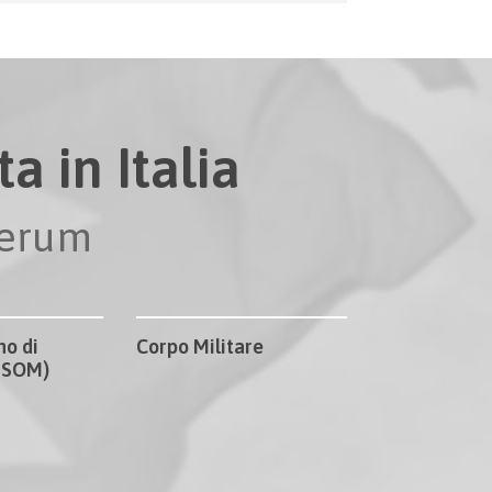
a in Italia
perum
no di
Corpo Militare
CISOM)