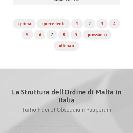
« prima
‹ precedente
1
2
3
4
5
6
7
8
9
prossima ›
ultima »
La Struttura dell'Ordine di Malta in
Italia
Tuitio Fidei et Obsequium Pauperum