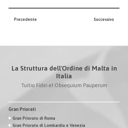
Precedente
Successivo
La Struttura dell'Ordine di Malta in
Italia
Tuitio Fidei et Obsequium Pauperum
Gran Priorati
Gran Priorato di Roma
Gran Priorato di Lombardia e Venezia