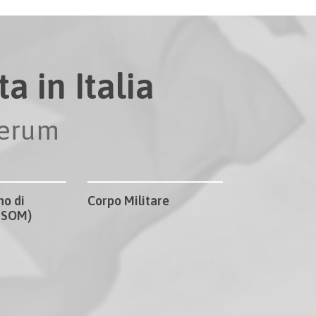
a in Italia
perum
no di
Corpo Militare
CISOM)