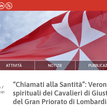
ATTIVITÀ
NOTIZIE
PUBBLICAZ
“Chiamati alla Santità”: Verona
a
/
spirituali dei Cavalieri di Giu
izi
del Gran Priorato di Lombard