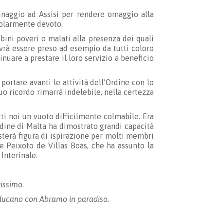
rinaggio ad Assisi per rendere omaggio alla
colarmente devoto.
bini poveri o malati alla presenza dei quali
ovrà essere preso ad esempio da tutti coloro
nuare a prestare il loro servizio a beneficio
portare avanti le attività dell’Ordine con lo
uo ricordo rimarrà indelebile, nella certezza
tti noi un vuoto difficilmente colmabile. Era
dine di Malta ha dimostrato grandi capacità
sterà figura di ispirazione per molti membri
 Peixoto de Villas Boas, che ha assunto la
Interinale.
issimo.
onducano con Abramo in paradiso.