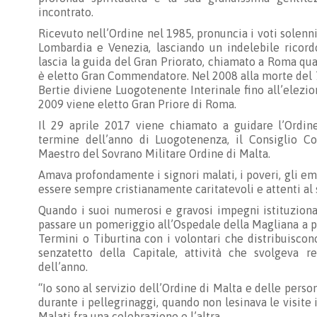
incontrato.
Ricevuto nell’Ordine nel 1985, pronuncia i voti solenn
Lombardia e Venezia, lasciando un indelebile ricor
lascia la guida del Gran Priorato, chiamato a Roma q
è eletto Gran Commendatore. Nel 2008 alla morte del 7
Bertie diviene Luogotenente Interinale fino all’elezi
2009 viene eletto Gran Priore di Roma.
Il 29 aprile 2017 viene chiamato a guidare l’Ordi
termine dell’anno di Luogotenenza, il Consiglio 
Maestro del Sovrano Militare Ordine di Malta.
Amava profondamente i signori malati, i poveri, gli emar
essere sempre cristianamente caritatevoli e attenti al
Quando i suoi numerosi e gravosi impegni istituziona
passare un pomeriggio all’Ospedale della Magliana a pa
Termini o Tiburtina con i volontari che distribuisco
senzatetto della Capitale, attività che svolgeva 
dell’anno.
“Io sono al servizio dell’Ordine di Malta e delle pers
durante i pellegrinaggi, quando non lesinava le visite 
Malati fra una celebrazione e l’altra.