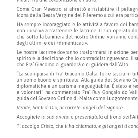
Come Gran Maestro si affrettò a ristabilire il pelleg
icona della Beata Vergine del Fileremo a cui era parti
Ha sempre incoraggiato e le attività a favore dei bam
non riusciva a trattenere le lacrime. Il suo operato d
che, sotto la bandiera del nostro Ordine, vorranno conti
degli ultimi e dei «dimenticati».
Le nostre lacrime dovranno trasformarsi in azione per 
spirito e la dedizione che lo contraddistinguevano. Il s
che Fra’ Giacomo ci guarderà e ci guiderà dall’Alto.
“La scomparsa di Fra’ Giacomo Dalla Torre lascia in tu
un uomo buono e spirituale. Alla guida del Sovrano Or
diplomatiche e un carisma ineguagliabile. È stato e re
e volontari” ha commentato Fra’ Ruy Gonçalo do Valle
guida del Sovrano Ordine di Malta come Luogotenente 
Venite, Santi di Dio, accorrete, angeli del Signore.
Accogliete la sua anima e presentatela al trono dell’Alt
Ti accolga Cristo, che ti ha chiamato, e gli angeli ti c