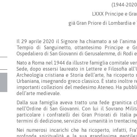
(1944-2020
LXXX Principe e Gra
già Gran Priore di Lombardia e
Il 29 aprile 2020 il Signore ha chiamato a sé l’anima
Tempio di Sanguinetto, ottantesimo Principe e G
Ospedaliero di San Giovanni di Gerusalemme, di Rodi e
Nato a Roma nel 1944 da illustre famiglia comitale ven
Sede, dopo essersi laureato in Lettere e Filosofia all
Archeologia cristiana e Storia dell’arte, ha ricoperto
Urbaniana, insegnando greco classico. È stato inoltre r
importanti collezioni del medesimo Ateneo. Ha pubblica
dell’arte medievale.
Dalla sua famiglia aveva tratto una fede granitica 
nell’Ordine di San Giovanni. Con lui il Sovrano Mili
particolare i confratelli dei Gran Priorati di Itali
termini di dedizione, servizio ed umanità in trentacinq
Nei numerosi incarichi che ha ricoperto, infatti, Fr
profonda spiritualità e la sua grandissima gentil