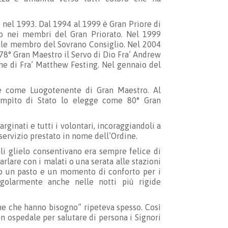
i nel 1993. Dal 1994 al 1999 è Gran Priore di
do nei membri del Gran Priorato. Nel 1999
uale membro del Sovrano Consiglio. Nel 2004
8° Gran Maestro il Servo di Dio Fra’ Andrew
one di Fra’ Matthew Festing. Nel gennaio del
ne come Luogotenente di Gran Maestro. Al
Compìto di Stato lo elegge come 80° Gran
ginati e tutti i volontari, incoraggiandoli a
 servizio prestato in nome dell’Ordine.
li glielo consentivano era sempre felice di
rlare con i malati o una serata alle stazioni
no un pasto e un momento di conforto per i
regolarmente anche nelle notti più rigide
one che hanno bisogno” ripeteva spesso. Così
in ospedale per salutare di persona i Signori