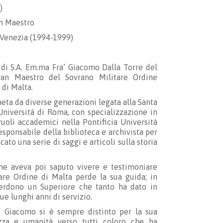
)
n Maestro
 Venezia (1994-1999)
 di S.A. Em.ma Fra’ Giacomo Dalla Torre del
ran Maestro del Sovrano Militare Ordine
 di Malta.
eta da diverse generazioni legata alla Santa
’Università di Roma, con specializzazione in
 ruoli accademici nella Pontificia Università
esponsabile della biblioteca e archivista per
to una serie di saggi e articoli sulla storia
che aveva poi saputo vivere e testimoniare
tare Ordine di Malta perde la sua guida; in
a perdono un Superiore che tanto ha dato in
ue lunghi anni di servizio.
a’ Giacomo si è sempre distinto per la sua
ezza e umanità verso tutti coloro che ha