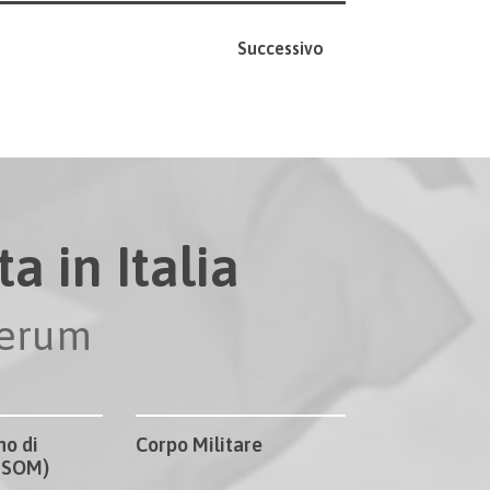
Successivo
a in Italia
perum
no di
Corpo Militare
CISOM)