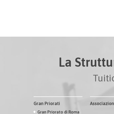
La Struttu
Tuit
Gran Priorati
Associazion
Gran Priorato di Roma