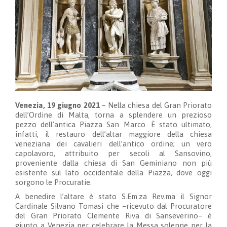
Venezia, 19 giugno 2021
– Nella chiesa del Gran Priorato
dell’Ordine di Malta, torna a splendere un prezioso
pezzo dell’antica Piazza San Marco. È stato ultimato,
infatti, il restauro dell’altar maggiore della chiesa
veneziana dei cavalieri dell’antico ordine; un vero
capolavoro, attribuito per secoli al Sansovino,
proveniente dalla chiesa di San Geminiano non più
esistente sul lato occidentale della Piazza, dove oggi
sorgono le Procuratie.
A benedire l’altare è stato S.Em.za Rev.ma il Signor
Cardinale Silvano Tomasi che –ricevuto dal Procuratore
del Gran Priorato Clemente Riva di Sanseverino– è
giunto a Venezia per celebrare la Messa solenne per la