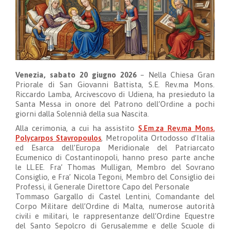
Venezia, sabato 20 giugno 2026
– Nella Chiesa Gran
Priorale di San Giovanni Battista, S.E. Rev.ma Mons.
Riccardo Lamba, Arcivescovo di Udiena, ha presieduto la
Santa Messa in onore del Patrono dell’Ordine a pochi
giorni dalla Solennià della sua Nascita.
Alla cerimonia, a cui ha assistito
S.Em.za Rev.ma Mons.
Polycarpos Stavropoulos
, Metropolita Ortodosso d’Italia
ed Esarca dell’Europa Meridionale del Patriarcato
Ecumenico di Costantinopoli, hanno preso parte anche
le LL.EE. Fra’ Thomas Mulligan, Membro del Sovrano
Consiglio, e Fra’ Nicola Tegoni, Membro del Consiglio dei
Professi, il Generale Direttore Capo del Personale​​
Tommaso Gargallo di Castel Lentini, Comandante del
Corpo Militare dell’Ordine di Malta, numerose autorità
civili e militari, le rappresentanze dell’Ordine Equestre
del Santo Sepolcro di Gerusalemme e delle Scuole di