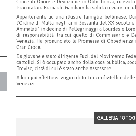
Croce di Onore e Devozione in Obbedienza, ricevuto n
Procuratore Bernardo Gambaro ha voluto inviare un t
Appartenente ad una illustre famiglie bellunese, Dur
l’Ordine di Malta negli anni Sessanta del XX secolo e
Ammalati” in decine di Pellegrinaggi a Lourdes e Loret
di responsabilità, tra cui quello di Commissario e D
Venezia. Ha pronunciato la Promessa di Obbedienza n
Gran Croce.
Da giovane è stato dirigente Fuci, del Movimento Fede
cattolici. Si è occupato anche della cosa pubblica, se
Treviso, città di cui è stato anche Assessore.
A lui i più affettuosi auguri di tutti i confratelli e de
Venezia.
GALLERIA FOTOG