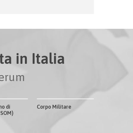
a in Italia
perum
no di
Corpo Militare
CISOM)