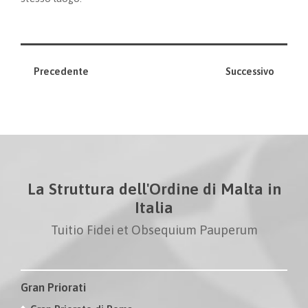
Precedente
Successivo
La Struttura dell'Ordine di Malta in
Italia
Tuitio Fidei et Obsequium Pauperum
Gran Priorati