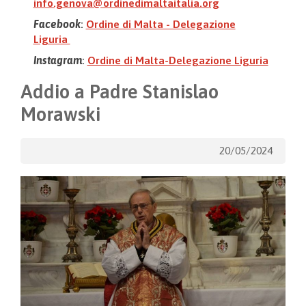
info.genova@ordinedimaltaitalia.org
Facebook
:
Ordine di Malta - Delegazione
Liguria
Instagram
:
Ordine di Malta-Delegazione Liguria
Addio a Padre Stanislao
Morawski
20/05/2024